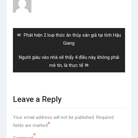
Post
navigation
Previous
Phát hiện 2 loại thức ăn thủy sản giả tại tỉnh Hậu
post:
Giang
Next
Người giàu vào nhà sẽ thấy 4 điều này, không phải
post:
mê tín, là thực tế
Leave a Reply
Your email address will not be published.
Required
*
fields are marked
*