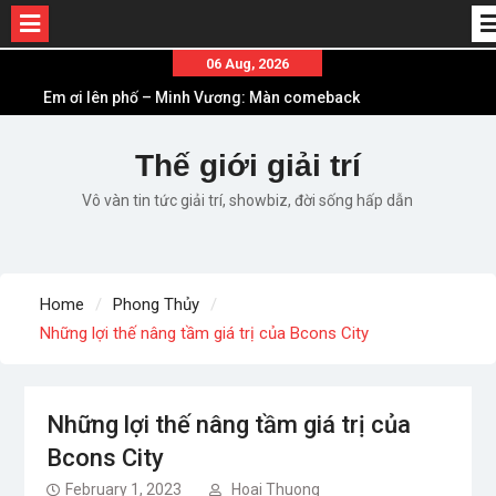
Skip
06 Aug, 2026
to
Em ơi lên phố – Minh Vương: Màn comeback
content
“ngoạn mục” với triệu view
Những ca khúc nhạc xuân “sặc mùi” quảng cáo
Thế giới giải trí
nhưng vẫn ấn tượng
Vô vàn tin tức giải trí, showbiz, đời sống hấp dẫn
Lời bài hát Làm Gì Phải Hốt – Sản phẩm âm nhạc
chất lượng chuẩn chất JustaTee
Lời bài hát Chúng Ta của Hiện Tại – Sơn Tùng M-
TP – Full lyrics bản chuẩn
Home
Phong Thủy
List ca khúc nhạc tết hay và ý nghĩa nhất mỗi dịp
Những lợi thế nâng tầm giá trị của Bcons City
xuân về
Những lợi thế nâng tầm giá trị của
Bcons City
February 1, 2023
Hoai Thuong