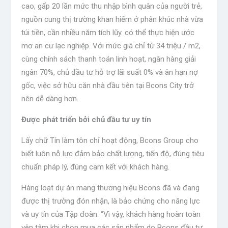
cao, gấp 20 lần mức thu nhập bình quân của người trẻ,
nguồn cung thị trường khan hiếm ở phân khúc nhà vừa
túi tiền, cần nhiều năm tích lũy. có thể thực hiện ước
mơ an cư lạc nghiệp. Với mức giá chỉ từ 34 triệu / m2,
cùng chính sách thanh toán linh hoạt, ngân hàng giải
ngân 70%, chủ đầu tư hỗ trợ lãi suất 0% và ân hạn nợ
gốc, việc sở hữu căn nhà đầu tiên tại Bcons City trở
nên dễ dàng hơn.
Được phát triển bởi chủ đầu tư uy tín
Lấy chữ Tín làm tôn chỉ hoạt động, Bcons Group cho
biết luôn nỗ lực đảm bảo chất lượng, tiến độ, đúng tiêu
chuẩn pháp lý, đúng cam kết với khách hàng.
Hàng loạt dự án mang thương hiệu Bcons đã và đang
được thị trường đón nhận, là bảo chứng cho năng lực
và uy tín của Tập đoàn. “Vì vậy, khách hàng hoàn toàn
yên tâm khi chọn mua các sản phẩm do Bcons đầu tư