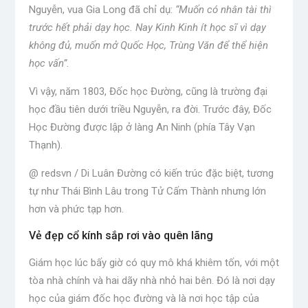
Nguyễn, vua Gia Long đã chỉ dụ:
“Muốn có nhân tài thì
trước hết phải dạy học. Nay Kinh Kinh ít học sĩ vì dạy
không đủ, muốn mở Quốc Học, Trùng Văn để thể hiện
học vấn”.
Vì vậy, năm 1803, Đốc học Đường, cũng là trường đại
học đầu tiên dưới triều Nguyễn, ra đời. Trước đây, Đốc
Học Đường được lập ở làng An Ninh (phía Tây Vạn
Thạnh).
@ redsvn / Di Luân Đường có kiến ​​trúc đặc biệt, tương
tự như Thái Bình Lâu trong Tử Cấm Thành nhưng lớn
hơn và phức tạp hơn.
Vẻ đẹp cổ kính sắp rơi vào quên lãng
Giám học lúc bấy giờ có quy mô khá khiêm tốn, với một
tòa nhà chính và hai dãy nhà nhỏ hai bên. Đó là nơi dạy
học của giám đốc học đường và là nơi học tập của