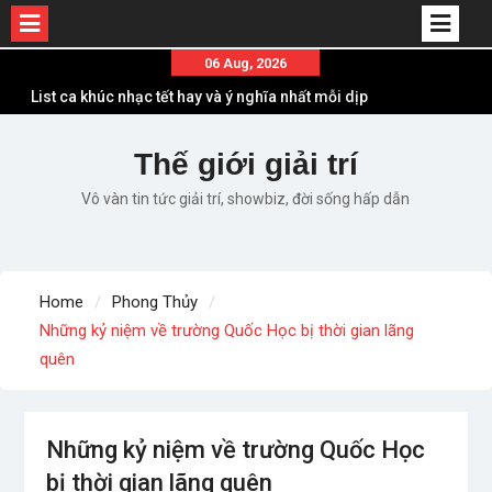
Skip
06 Aug, 2026
to
List ca khúc nhạc tết hay và ý nghĩa nhất mỗi dịp
content
xuân về
Em ơi lên phố – Minh Vương: Màn comeback
Thế giới giải trí
“ngoạn mục” với triệu view
Vô vàn tin tức giải trí, showbiz, đời sống hấp dẫn
Những ca khúc nhạc xuân “sặc mùi” quảng cáo
nhưng vẫn ấn tượng
Lời bài hát Làm Gì Phải Hốt – Sản phẩm âm nhạc
chất lượng chuẩn chất JustaTee
Home
Phong Thủy
Lời bài hát Chúng Ta của Hiện Tại – Sơn Tùng M-
Những kỷ niệm về trường Quốc Học bị thời gian lãng
TP – Full lyrics bản chuẩn
quên
Những kỷ niệm về trường Quốc Học
bị thời gian lãng quên