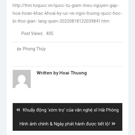
http://ttvn.toquoc.vn/quoc-tu-giam-trieu-nguyen-gap-
hoa-hoan-khac-khoai-ky-uc-ve-ngoi-truong-quoc-hoc-
bi-thoi-gian- lang-quen-20220818122039841.htm
Post Views:
405
Phong Thủy
Written by
Hoai Thuong
Post
navigation
Previous
Khuấy động ‘xóm trọ’ của văn nghệ sĩ Hải Phòng
post:
Next
Hình ảnh chính & Ngày phát hành được tiết lộ!
post: