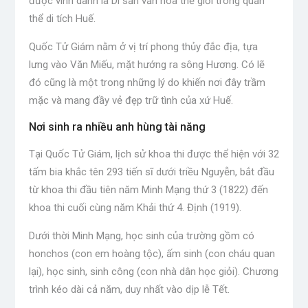
được vinh danh là Di sản văn hóa thế giới trong quần
thể di tích Huế.
Quốc Tử Giám nằm ở vị trí phong thủy đắc địa, tựa
lưng vào Văn Miếu, mặt hướng ra sông Hương. Có lẽ
đó cũng là một trong những lý do khiến nơi đây trầm
mặc và mang đầy vẻ đẹp trữ tình của xứ Huế.
Nơi sinh ra nhiều anh hùng tài năng
Tại Quốc Tử Giám, lịch sử khoa thi được thể hiện với 32
tấm bia khắc tên 293 tiến sĩ dưới triều Nguyễn, bắt đầu
từ khoa thi đầu tiên năm Minh Mạng thứ 3 (1822) đến
khoa thi cuối cùng năm Khải thứ 4. Định (1919).
Dưới thời Minh Mạng, học sinh của trường gồm có
honchos (con em hoàng tộc), ấm sinh (con cháu quan
lại), học sinh, sinh công (con nhà dân học giỏi). Chương
trình kéo dài cả năm, duy nhất vào dịp lễ Tết.