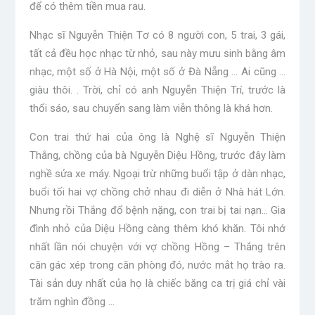
để có thêm tiền mua rau.
Nhạc sĩ Nguyễn Thiện Tơ có 8 người con, 5 trai, 3 gái,
tất cả đều học nhạc từ nhỏ, sau này mưu sinh bằng âm
nhạc, một số ở Hà Nội, một số ở Đà Nẵng … Ai cũng …
giàu thôi. . Trời, chỉ có anh Nguyễn Thiện Trí, trước là
thổi sáo, sau chuyển sang làm viễn thông là khá hơn.
Con trai thứ hai của ông là Nghệ sĩ Nguyễn Thiện
Thắng, chồng của bà Nguyễn Diệu Hồng, trước đây làm
nghề sửa xe máy. Ngoại trừ những buổi tập ở dàn nhạc,
buổi tối hai vợ chồng chở nhau đi diễn ở Nhà hát Lớn.
Nhưng rồi Thắng đổ bệnh nặng, con trai bị tai nạn… Gia
đình nhỏ của Diệu Hồng càng thêm khó khăn. Tôi nhớ
nhất lần nói chuyện với vợ chồng Hồng – Thắng trên
căn gác xép trong căn phòng đó, nước mắt họ trào ra.
Tài sản duy nhất của họ là chiếc băng ca trị giá chỉ vài
trăm nghìn đồng …