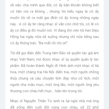
về việc cha mình qua đời, cô ấy băn khoăn không biết
có tiện nói ra không. , nhưng tôi hiểu ngay là cô ấy
muốn tôi về ra mắt gia đình cô ấy trong những ngày
này… vì cô ấy tin rằng nhạc sĩ vẫn còn nhớ tôi, có lẽ cô
ấy có điều gì đó muốn nói. Vì đang ốm nên tôi hẹn Diệu
Hồng hai ngày nữa sẽ xuống nhưng chỉ nửa tiếng sau
cô ấy thông báo: “Ba mất rồi chị ơi!”.
Tôi đã gọi điện đến Trung tâm Bảo vệ quyền tác giả âm
nhạc Việt Nam, nơi được nhạc sĩ ủy quyền quản lý tác
phẩm. Đã hoàn thành. Ngồi đi. Hình ảnh một nhạc sĩ tài
hoa, một chàng trai Hà Nội điển trai, một người chồng
thủy chung và câu chuyện tình đẹp như cổ tích, một
người cha mẫu mực, một ông lão, một người ông yêu
thương con cháu hết mực… hiện lên trong tôi.
Nhạc sĩ Nguyễn Thiện Tơ sinh ra tại ngôi nhà mà ông
đã sống đến cuối đời cùng con cháu, số 22 phố