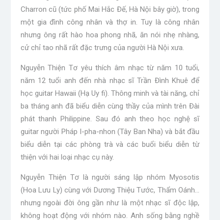
Charron cũ (tức phố Mai Hắc Đế, Hà Nội bây giờ), trong
một gia đình công nhân và thợ in. Tuy là công nhân
nhưng ông rất hào hoa phong nhã, ăn nói nhẹ nhàng,
cử chỉ tao nhã rất đặc trưng của người Hà Nội xưa.
Nguyễn Thiện Tơ yêu thích âm nhạc từ năm 10 tuổi,
năm 12 tuổi anh đến nhà nhạc sĩ Trần Đình Khuê để
học guitar Hawaii (Hạ Uy fi). Thông minh và tài năng, chỉ
ba tháng anh đã biểu diễn cùng thầy của mình trên Đài
phát thanh Philippine. Sau đó anh theo học nghệ sĩ
guitar người Pháp I-pha-nhon (Tây Ban Nha) và bắt đầu
biểu diễn tại các phòng trà và các buổi biểu diễn từ
thiện với hai loại nhạc cụ này.
Nguyễn Thiện Tơ là người sáng lập nhóm Myosotis
(Hoa Lưu Ly) cùng với Dương Thiệu Tước, Thẩm Oánh…
nhưng ngoài đời ông gần như là một nhạc sĩ độc lập,
không hoạt động với nhóm nào. Anh sống bằng nghề