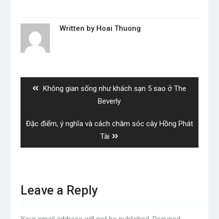
Written by
Hoai Thuong
Post
navigation
Previous
Không gian sống như khách sạn 5 sao ở The
post:
Beverly
Next
Đặc điểm, ý nghĩa và cách chăm sóc cây Hồng Phát
post:
Tài
Leave a Reply
Your email address will not be published.
Required