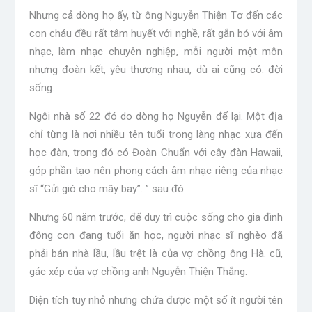
Nhưng cả dòng họ ấy, từ ông Nguyễn Thiện Tơ đến các
con cháu đều rất tâm huyết với nghề, rất gắn bó với âm
nhạc, làm nhạc chuyên nghiệp, mỗi người một môn
nhưng đoàn kết, yêu thương nhau, dù ai cũng có. đời
sống.
Ngôi nhà số 22 đó do dòng họ Nguyễn để lại. Một địa
chỉ từng là nơi nhiều tên tuổi trong làng nhạc xưa đến
học đàn, trong đó có Đoàn Chuẩn với cây đàn Hawaii,
góp phần tạo nên phong cách âm nhạc riêng của nhạc
sĩ “Gửi gió cho mây bay”. ” sau đó.
Nhưng 60 năm trước, để duy trì cuộc sống cho gia đình
đông con đang tuổi ăn học, người nhạc sĩ nghèo đã
phải bán nhà lầu, lầu trệt là của vợ chồng ông Hà. cũ,
gác xép của vợ chồng anh Nguyễn Thiện Thắng.
Diện tích tuy nhỏ nhưng chứa được một số ít người tên