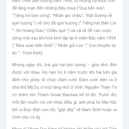
năm 1940 đến những năm 1950, từ những ca khúc chủ
đề lãng mạn đến những điệu múa (“Qua bến xưa”,
“Tiếng tre bên sông”, “Nhắn gió chiều”, “Bật đường về
quê hương ”) về chủ đề quê hương (“ Tiếng hát Biển Lời
”- lời Hoàng Giác,“ Chiều quê ”) và cả về đề cao cuộc
sống mới sau khi hòa bình lập lại ở miền Bắc năm 1954
(“ Mùa xuân kiến ​​thiết ”,“ Nhắn gửi con ”,“ Con thuyền tự
do ”- Trịnh Kính).
Nhưng ngày đó, trai gái hai bên lương – giáo khó đến
được với nhau. Họ hẹn hò 6 năm trước khi hai bên gia
đình cho phép tổ chức đám cưới. Đám cưới diễn ra ở
nhà thờ Mỹ Dụ ở một làng nhỏ ở Vinh. Nguyễn Thiện Tơ
có thêm tên Thánh Gioan Baotixia kể từ đó. Trước đó,
mỗi lần muốn nói với nhau điều gì, anh phải từ Mai Hắc
Đế ra Bưu điện ven hồ, “giật dây” về Nam Định hoặc ra
Vinh cho cô ấy.
Nhạc sĩ Phạm Duy từng kể không chỉ thầm yêu Hà Tiên