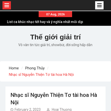
Skip
07 Aug, 2026
List ca khúc nhạc tết hay và ý nghĩa nhất mỗi dịp
to
xuân về
content
Em ơi lên phố – Minh Vương: Màn comeback
Thế giới giải trí
“ngoạn mục” với triệu view
Những ca khúc nhạc xuân “sặc mùi” quảng cáo
Vô vàn tin tức giải trí, showbiz, đời sống hấp dẫn
nhưng vẫn ấn tượng
Lời bài hát Làm Gì Phải Hốt – Sản phẩm âm nhạc
chất lượng chuẩn chất JustaTee
Lời bài hát Chúng Ta của Hiện Tại – Sơn Tùng M-
Home
Phong Thủy
TP – Full lyrics bản chuẩn
Nhạc sĩ Nguyễn Thiện Tơ tài hoa Hà Nội
Nhạc sĩ Nguyễn Thiện Tơ tài hoa Hà
Nội
February 2, 2023
Hoai Thuong