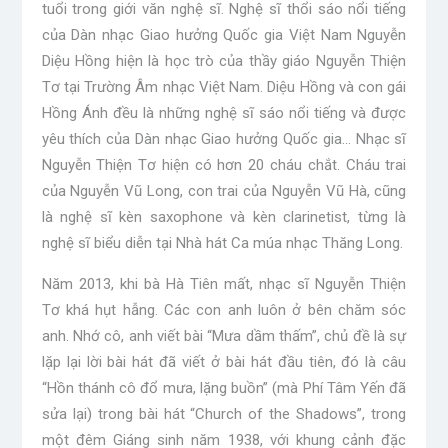
tuổi trong giới văn nghệ sĩ. Nghệ sĩ thổi sáo nổi tiếng
của Dàn nhạc Giao hưởng Quốc gia Việt Nam Nguyễn
Diệu Hồng hiện là học trò của thầy giáo Nguyễn Thiện
Tơ tại Trường Âm nhạc Việt Nam. Diệu Hồng và con gái
Hồng Ánh đều là những nghệ sĩ sáo nổi tiếng và được
yêu thích của Dàn nhạc Giao hưởng Quốc gia… Nhạc sĩ
Nguyễn Thiện Tơ hiện có hơn 20 cháu chắt. Cháu trai
của Nguyễn Vũ Long, con trai của Nguyễn Vũ Hà, cũng
là nghệ sĩ kèn saxophone và kèn clarinetist, từng là
nghệ sĩ biểu diễn tại Nhà hát Ca múa nhạc Thăng Long.
Năm 2013, khi bà Hà Tiên mất, nhạc sĩ Nguyễn Thiện
Tơ khá hụt hẫng. Các con anh luôn ở bên chăm sóc
anh. Nhớ cô, anh viết bài “Mưa dầm thấm”, chủ đề là sự
lặp lại lời bài hát đã viết ở bài hát đầu tiên, đó là câu
“Hồn thánh cô đổ mưa, lặng buồn” (mà Phí Tâm Yến đã
sửa lại) trong bài hát “Church of the Shadows”, trong
một đêm Giáng sinh năm 1938, với khung cảnh đặc