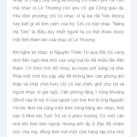
mà nhạc sĩ Lê Thương còn yêu cô gái Công giáo ấy.
Yêu đơn phương chỉ có nhạc sĩ là bà Hà Tiên không
hay biết gì về tình cảm của họ. Chỉ có bản nhạc “Nàng
Hà Tiên” là điều duy nhất người ta có thể đoán được
mối tình thầm kín của nhạc sĩ Lê Thương.
Khi nghe tin nhạc sĩ Nguyễn Thiện Tơ qua đời, tôi càng
nhớ đến ngôi nhà nhỏ của ông mà tôi đã nhiều lần đến
thăm. Có hôm trời đổ mưa, áo mưa ướt sũng cả nhà.
Phải mất một lúc sắp xếp để không làm căn phòng ẩm
thấp và chật chội hơn, chỉ có hai chiếc ghế cho tôi và
người nhạc sĩ già ngồi. Căn phòng tầng 1 rộng khoảng
20m2 này là nơi ở của người con trai thứ là ông Nguyễn
Vũ Hà. Anh Hà cũng một thời sống bằng âm nhạc, thổi
sáo ở Nhà hát Tuổi Trẻ và ở phim trường. Có một căn
nhà lớn hơn bên ngoài, nhưng anh ấy ở đây để chăm
sóc cha mẹ, đồng thời mở một cửa hàng tạp hóa nhỏ