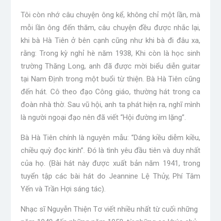
Tôi còn nhớ câu chuyện ông kể, không chỉ một lần, mà
mỗi lần ông đến thăm, câu chuyện đều được nhắc lại,
khi bà Hà Tiên ở bên cạnh cũng như khi bà đi đâu xa,
rằng: Trong kỳ nghỉ hè năm 1938, Khi còn là học sinh
trường Thăng Long, anh đã được mời biểu diễn guitar
tại Nam Định trong một buổi từ thiện. Bà Hà Tiên cũng
đến hát. Cô theo đạo Công giáo, thường hát trong ca
đoàn nhà thờ. Sau vũ hội, anh ta phát hiện ra, nghĩ mình
là người ngoại đạo nên đã viết “Hội đường im lặng”.
Bà Hà Tiên chính là nguyên mẫu: “Dáng kiều diễm kiều,
chiều quỳ đọc kinh”. Đó là tình yêu đầu tiên và duy nhất
của họ. (Bài hát này được xuất bản năm 1941, trong
tuyển tập các bài hát do Jeannine Lệ Thủy, Phí Tâm
Yến và Trần Hợi sáng tác).
Nhạc sĩ Nguyễn Thiện Tơ viết nhiều nhất từ ​​cuối những