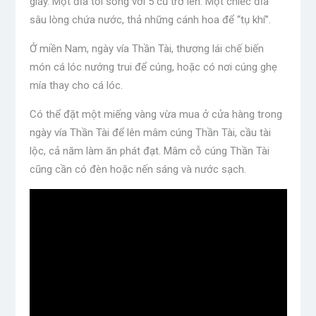
giấy. Một đĩa tỏi sống với 5 củ trở lên. Một chiếc đĩa
sâu lòng chứa nước, thả những cánh hoa để “tụ khí”.
Ở miền Nam, ngày vía Thần Tài, thương lái chế biến
món cá lóc nướng trui để cúng, hoặc có nơi cúng ghẹ
mía thay cho cá lóc.
Có thể đặt một miếng vàng vừa mua ở cửa hàng trong
ngày vía Thần Tài để lên mâm cúng Thần Tài, cầu tài
lộc, cả năm làm ăn phát đạt. Mâm cỗ cúng Thần Tài
cũng cần có đèn hoặc nến sáng và nước sạch.