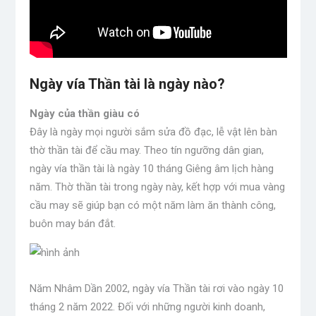
Ngày vía Thần tài là ngày nào?
Ngày của thần giàu có
Đây là ngày mọi người sắm sửa đồ đạc, lễ vật lên bàn
thờ thần tài để cầu may. Theo tín ngưỡng dân gian,
ngày vía thần tài là ngày 10 tháng Giêng âm lịch hàng
năm. Thờ thần tài trong ngày này, kết hợp với mua vàng
cầu may sẽ giúp bạn có một năm làm ăn thành công,
buôn may bán đắt.
Năm Nhâm Dần 2002, ngày vía Thần tài rơi vào ngày 10
tháng 2 năm 2022. Đối với những người kinh doanh,