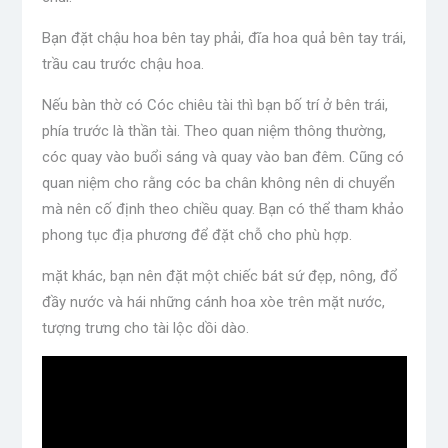
Bạn đặt chậu hoa bên tay phải, đĩa hoa quả bên tay trái,
trầu cau trước chậu hoa.
Nếu bàn thờ có Cóc chiêu tài thì bạn bố trí ở bên trái,
phía trước là thần tài. Theo quan niệm thông thường,
cóc quay vào buổi sáng và quay vào ban đêm. Cũng có
quan niệm cho rằng cóc ba chân không nên di chuyển
mà nên cố định theo chiều quay. Bạn có thể tham khảo
phong tục địa phương để đặt chỗ cho phù hợp.
mặt khác, bạn nên đặt một chiếc bát sứ đẹp, nông, đổ
đầy nước và hái những cánh hoa xòe trên mặt nước,
tượng trưng cho tài lộc dồi dào.