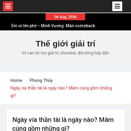
Skip
06 Aug, 2026
Em ơi lên phố – Minh Vương: Màn comeback
to
“ngoạn mục” với triệu view
content
Những ca khúc nhạc xuân “sặc mùi” quảng cáo
Thế giới giải trí
nhưng vẫn ấn tượng
Lời bài hát Làm Gì Phải Hốt – Sản phẩm âm nhạc
Vô vàn tin tức giải trí, showbiz, đời sống hấp dẫn
chất lượng chuẩn chất JustaTee
Lời bài hát Chúng Ta của Hiện Tại – Sơn Tùng M-
TP – Full lyrics bản chuẩn
List ca khúc nhạc tết hay và ý nghĩa nhất mỗi dịp
Home
Phong Thủy
xuân về
Ngày vía thần tài là ngày nào? Mâm cúng gồm những
gì?
Ngày vía thần tài là ngày nào? Mâm
cúng gồm những gì?