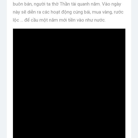
buôn bán, người ta thờ Thần tài quanh năm. Vào ngày
này sẽ diễn ra các hoạt động cúng bái, mua vàng, rước
lộc … để cầu một năm mới tiền vào như nước.