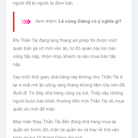
người đã bị người ta đem bán.
Xem thêm:
Lễ cúng Giàng có ý nghĩa gì?
Khi Thần Tài đang lang thang xin phép thì được một
quán bán gà vịt mời vào ăn, từ đó quán này lúc nào
cũng tấp nập, nhộn nhịp, khách ra vào mua bán tấp
nập.
Sau một thời gian, nhà hàng này không cho Thần Tài ở
lại vì mải mê ăn uống, lang thang không tắm rửa nên đã
đuổi đi. Từ đây, nhà hàng cũng sa sút. Thấy vậy, những
người buôn bán khác thường đến mời Thần Tài về, mua
quần áo mới để mặc.
May mắn thay, Thần Tài đến đúng nhà hàng mua lại
quần áo trước đó, mặc lại quần áo và bay về trời vào
ngày mùng 10 tháng Giêng âm lịch.