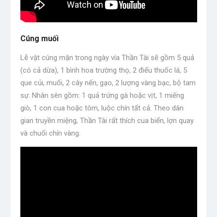
Cúng muối
Lễ vật cúng mặn trong ngày vía Thần Tài sẽ gồm 5 quả
(có cả dừa), 1 bình hoa trường thọ, 2 điếu thuốc lá, 5
que củi, muối, 2 cây nến, gạo, 2 lượng vàng bạc, bộ tam
sự. Nhân sên gồm: 1 quả trứng gà hoặc vịt, 1 miếng
giò, 1 con cua hoặc tôm, luộc chín tất cả. Theo dân
gian truyền miệng, Thần Tài rất thích cua biển, lợn quay
và chuối chín vàng.