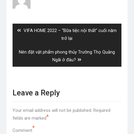
Post
navigation
Previous
VIFA HOME 2022 – “Bữa tiệc nội thất” cuối năm
post:
trở lại
Next
Nên đặt vật phẩm phong thủy Trường Thọ Quảng
post:
Ngãi ở đâu?
Leave a Reply
Your email address will not be published.
Required
*
fields are marked
*
Comment