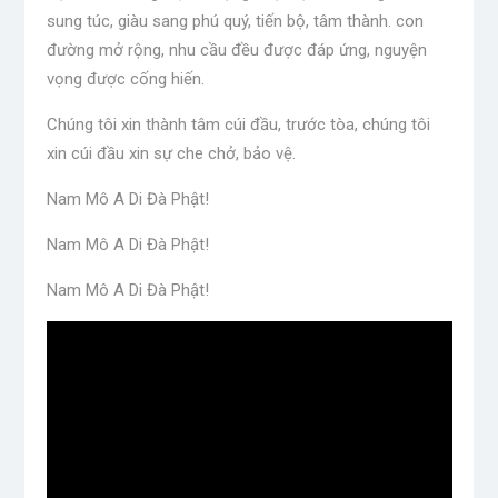
sung túc, giàu sang phú quý, tiến bộ, tâm thành. con
đường mở rộng, nhu cầu đều được đáp ứng, nguyện
vọng được cống hiến.
Chúng tôi xin thành tâm cúi đầu, trước tòa, chúng tôi
xin cúi đầu xin sự che chở, bảo vệ.
Nam Mô A Di Đà Phật!
Nam Mô A Di Đà Phật!
Nam Mô A Di Đà Phật!