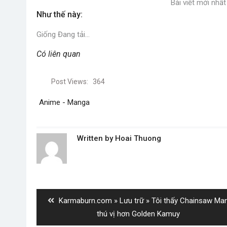
Bài viết mới nh
Như thế này:
Giống
Đang tải…
Có liên quan
Post Views:
364
Anime - Manga
Written by
Hoai Thuong
Post
navigation
Previous
Karmaburn.com » Lưu trữ » Tôi thấy Chainsaw Ma
post:
thú vị hơn Golden Kamuy