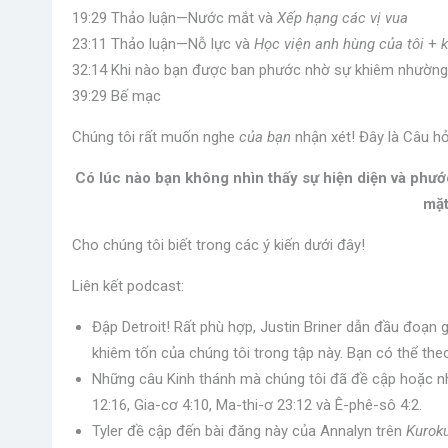
19:29 Thảo luận—Nước mắt và
Xếp hạng các vị vua
23:11 Thảo luận—Nỗ lực và
Học viện anh hùng của tôi
+
k
32:14 Khi nào bạn được ban phước nhờ sự khiêm nhườn
39:29 Bế mạc
Chúng tôi rất muốn nghe
của bạn
nhận xét! Đây là Câu h
Có lúc nào bạn không nhìn thấy sự hiện diện và phư
mặt
Cho chúng tôi biết trong các ý kiến ​​dưới đây!
Liên kết podcast:
Đập Detroit! Rất phù hợp, Justin Briner dẫn đầu đoạn 
khiêm tốn của chúng tôi trong tập này. Bạn có thể the
Những câu Kinh thánh mà chúng tôi đã đề cập hoặc nhắ
12:16, Gia-cơ 4:10, Ma-thi-ơ 23:12 và Ê-phê-sô 4:2.
Tyler đề cập đến bài đăng này của Annalyn trên
Kurok