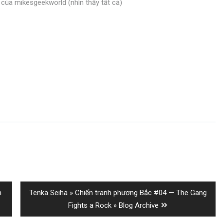
ất của mikesgeekworld
(nhìn thấy tất cả)
Next
n
Tenka Seiha » Chiến tranh phương Bắc #04 — The Gang
post:
Fights a Rock » Blog Archive