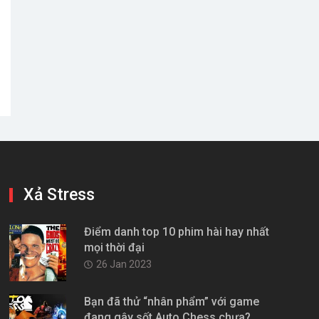
Xả Stress
Điểm danh top 10 phim hài hay nhất
mọi thời đại
26 Jan 2023
Bạn đã thử “nhân phẩm” với game
đang gây sốt Auto Chess chưa?