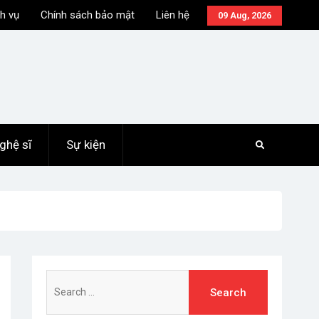
h vụ
Chính sách bảo mật
Liên hệ
09 Aug, 2026
ghệ sĩ
Sự kiện
Search
for: