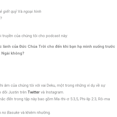
ẻ giết quỷ
Và
ngoại hình
g?
ỏi truyền của chúng tôi cho podcast này:
ớc lành của Đức Chúa Trời cho đến khi bạn hạ mình xuống trước
 Ngài không?
ghi âm của chúng tôi với vai Deku, một trong những ví dụ về sự
o dõi Justin trên
Twitter
và Instagram.
c đến trong tập này bao gồm Ma-thi-ơ 5:3,5, Phi-líp 2:3, Rô-ma
u no Basuke
và khiêm nhường.