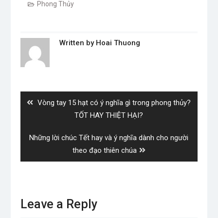
Phong Thủy
Written by
Hoai Thuong
Post
navigation
Previous
Vòng tay 15 hạt có ý nghĩa gì trong phong thủy?
post:
TỐT HAY THIỆT HẠI?
Next
Những lời chúc Tết hay và ý nghĩa dành cho người
post:
theo đạo thiên chúa
Leave a Reply