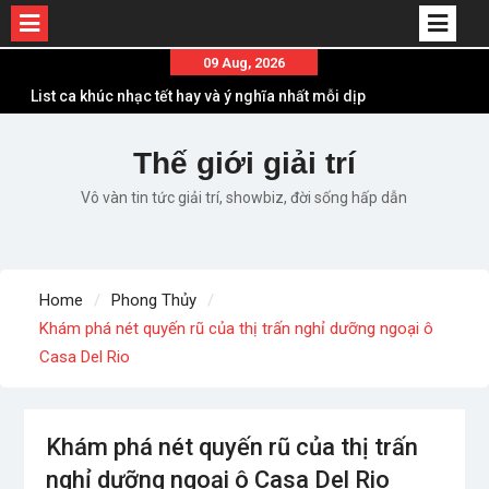
Skip
09 Aug, 2026
to
List ca khúc nhạc tết hay và ý nghĩa nhất mỗi dịp
content
xuân về
Em ơi lên phố – Minh Vương: Màn comeback
Thế giới giải trí
“ngoạn mục” với triệu view
Vô vàn tin tức giải trí, showbiz, đời sống hấp dẫn
Những ca khúc nhạc xuân “sặc mùi” quảng cáo
nhưng vẫn ấn tượng
Lời bài hát Làm Gì Phải Hốt – Sản phẩm âm nhạc
chất lượng chuẩn chất JustaTee
Home
Phong Thủy
Lời bài hát Chúng Ta của Hiện Tại – Sơn Tùng M-
Khám phá nét quyến rũ của thị trấn nghỉ dưỡng ngoại ô
TP – Full lyrics bản chuẩn
Casa Del Rio
Khám phá nét quyến rũ của thị trấn
nghỉ dưỡng ngoại ô Casa Del Rio