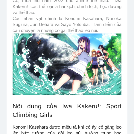
Có, mùa thu năm 2022 cho anime thể thao.  Iwa 
Kakeru!  các thể loại là hài kịch, chính kịch, học đường 
và thể thao.
Các nhân vật chính là Konomi Kasahara, Nonoka 
Sugiura, Jun Uehara và Sayo Yotsuba.  Tâm điểm của 
câu chuyện là những cô gái thể thao leo núi.
Nội dung của Iwa Kakeru!: Sport 
Climbing Girls
Konomi Kasahara được miêu tả khi cô ấy cố gắng leo 
lên bức tường của đội leo núi trường trung học 