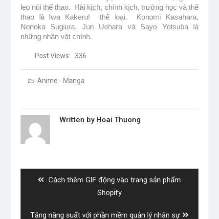
leo núi thể thao.  Hài kịch, chính kịch, trường học và thể 
thao là Iwa Kakeru!  thể loại.  Konomi Kasahara, 
Nonoka Sugiura, Jun Uehara và Sayo Yotsuba là 
những nhân vật chính.
Post Views:
336
Anime - Manga
Written by
Hoai Thuong
Post
navigation
Previous
Cách thêm GIF động vào trang sản phẩm
post:
Shopify
Next
Tăng năng suất với phần mềm quản lý nhân sự