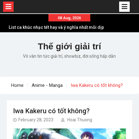
Skip
08 Aug, 2026
to
List ca khúc nhạc tết hay và ý nghĩa nhất mỗi dịp
content
xuân về
Em ơi lên phố – Minh Vương: Màn comeback
Thế giới giải trí
“ngoạn mục” với triệu view
Vô vàn tin tức giải trí, showbiz, đời sống hấp dẫn
Những ca khúc nhạc xuân “sặc mùi” quảng cáo
nhưng vẫn ấn tượng
Lời bài hát Làm Gì Phải Hốt – Sản phẩm âm nhạc
chất lượng chuẩn chất JustaTee
Home
Anime - Manga
Iwa Kakeru có tốt không?
Lời bài hát Chúng Ta của Hiện Tại – Sơn Tùng M-
TP – Full lyrics bản chuẩn
Iwa Kakeru có tốt không?
February 28, 2023
Hoai Thuong