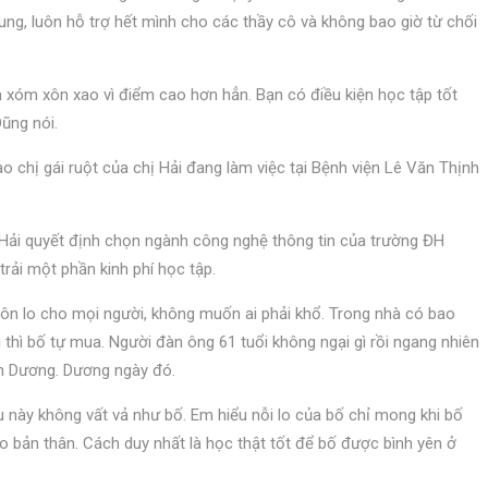
ung, luôn hỗ trợ hết mình cho các thầy cô và không bao giờ từ chối
cả xóm xôn xao vì điểm cao hơn hẳn. Bạn có điều kiện học tập tốt
Dũng nói.
o chị gái ruột của chị Hải đang làm việc tại Bệnh viện Lê Văn Thịnh
Hải quyết định chọn ngành công nghệ thông tin của trường ĐH
rải một phần kinh phí học tập.
luôn lo cho mọi người, không muốn ai phải khổ. Trong nhà có bao
gì thì bố tự mua. Người đàn ông 61 tuổi không ngại gì rồi ngang nhiên
nh Dương.
Dương ngày đó.
 này không vất vả như bố. Em hiểu nỗi lo của bố chỉ mong khi bố
 bản thân. Cách duy nhất là học thật tốt để bố được bình yên ở