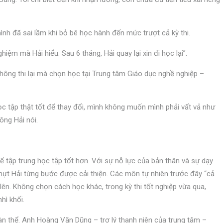
ình đã sai lầm khi bỏ bê học hành đến mức trượt cả kỳ thi.
hiệm mà Hải hiểu. Sau 6 tháng, Hải quay lại xin đi học lại”.
hông thi lại mà chọn học tại Trung tâm Giáo dục nghề nghiệp –
học tập thật tốt để thay đổi, mình không muốn mình phải vất vả như
, ông Hải nói.
 tập trung học tập tốt hơn. Với sự nỗ lực của bản thân và sự dạy
Nhựt Hải từng bước được cải thiện. Các môn tự nhiên trước đây “cả
 lên. Không chọn cách học khác, trong kỳ thi tốt nghiệp vừa qua,
hì khối.
n thể. Anh Hoàng Văn Dũng – trợ lý thanh niên của trung tâm –