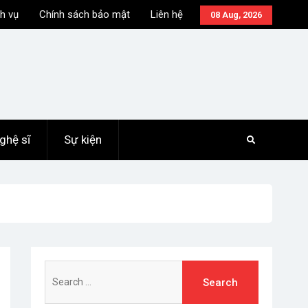
h vụ
Chính sách bảo mật
Liên hệ
08 Aug, 2026
ghệ sĩ
Sự kiện
Search
for: