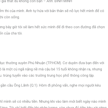
ề gia thất dù không còn bạn – Ảnh: BÌNH MINH
iểm thi của mình. Anh tự hứa với bản thân sẽ nỗ lực hết mình để có
hi còn sống.
hưng bây giờ tôi sẽ làm hết sức mình để đi theo con đường đã chọn
n của cha tôi.
o dục thường xuyên Phú Nhuận (TP.HCM). Cơ duyên đưa bạn đến với
Đó là một cú ngã nặng nề mà cậu bé 15 tuổi không nhận ra, nhưng
u. trúng tuyển vào các trường trung học phổ thông công lập.
ăn gần cầu Ông Lãnh (Q.1). Hôm đi phỏng vấn, nghe mọi người kêu
ghĩ mình sẽ có nhiều tiền. Nhưng khi vào làm mới biết ngày nào mình
ng. Tôi chỉ biết đến khi nhận lương, còn chưa đủ tiền tiêu xài riêng