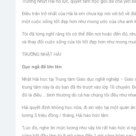
Trương Nhựt Hải nỗ lực, quyết tâm học giỏi để cha yên b
Điều trăn trở nhất của Hải là em chưa kịp nói với bố về đ
một cuộc sống tốt đẹp hơn như mong ước của cha anh k
Tôi đã từng nghĩ rằng tôi có thể đến nơi hoặc đến đó, n
và thay đổi cuộc sống của tôi tốt đẹp hơn như mong muố
TRƯỜNG NHẬT HẢI
Gục ngã để lớn lên
Nhật Hải học tại Trung tâm Giáo dục nghề nghiệp – Giá
trung tâm này là do bạn đã thi trượt vào lớp 10 chuyên. 
đó là điều … bình thường dù cả hai chúng tôi đều như nha
Hải quyết định không học nữa, đi xin việc tại một quán 
lương 5 triệu đồng / tháng, Hải háo hức lắm.
“Lúc đó, nghe tin mức lương như vậy tôi rất háo hức vì n
cũng bắt đầu làm từ 9 giờ sáng đến 1 giờ sáng hôm sau. Sá