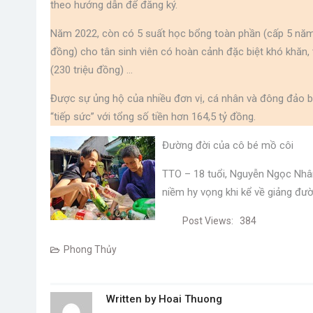
theo hướng dẫn để đăng ký.
Năm 2022, còn có 5 suất học bổng toàn phần (cấp 5 năm li
đồng) cho tân sinh viên có hoàn cảnh đặc biệt khó khăn, th
(230 triệu đồng) …
Được sự ủng hộ của nhiều đơn vị, cá nhân và đông đảo
“tiếp sức” với tổng số tiền hơn 164,5 tỷ đồng.
Đường đời của cô bé mồ côi
TTO – 18 tuổi, Nguyễn Ngọc Nhâ
niềm hy vọng khi kể về giảng đườ
Post Views:
384
Phong Thủy
Written by
Hoai Thuong