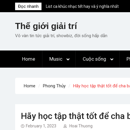
Skip
Đọc nhanh
List ca khúc nhạc tết hay và ý nghĩa nhất
to
mỗi dịp xuân về
content
Em ơi lên phố – Minh Vương: Màn
Thế giới giải trí
comeback “ngoạn mục” với triệu view
Những ca khúc nhạc xuân “sặc mùi” quảng
Vô vàn tin tức giải trí, showbiz, đời sống hấp dẫn
cáo nhưng vẫn ấn tượng
Lời bài hát Làm Gì Phải Hốt – Sản phẩm âm
nhạc chất lượng chuẩn chất JustaTee
Home
Music
Cuộc sống
P
Lời bài hát Chúng Ta của Hiện Tại – Sơn
Tùng M-TP – Full lyrics bản chuẩn
Home
Phong Thủy
Hãy học tập thật tốt để cha 
Hãy học tập thật tốt để cha
February 1, 2023
Hoai Thuong