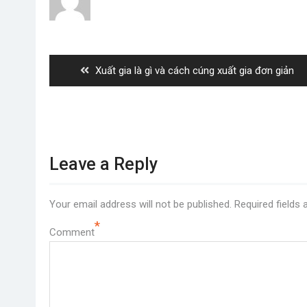
Post
navigation
Previous
Xuất gia là gì và cách cúng xuất gia đơn giản
post:
Leave a Reply
Your email address will not be published.
Required fields
*
Comment