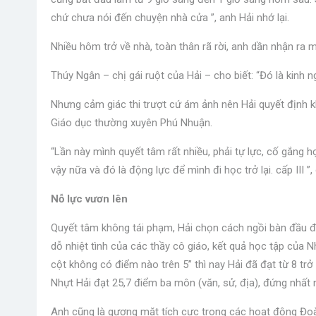
chứ chưa nói đến chuyện nhà cửa ”, anh Hải nhớ lại.
Nhiều hôm trở về nhà, toàn thân rã rời, anh dần nhận ra m
Thúy Ngân – chị gái ruột của Hải – cho biết: “Đó là kinh ng
Nhưng cảm giác thi trượt cứ ám ảnh nên Hải quyết định k
Giáo dục thường xuyên Phú Nhuận.
“Lần này mình quyết tâm rất nhiều, phải tự lực, cố gắng 
vậy nữa và đó là động lực để mình đi học trở lại.
cấp III ”
Nỗ lực vươn lên
Quyết tâm không tái phạm, Hải chọn cách ngồi bàn đầu để
dỗ nhiệt tình của các thầy cô giáo, kết quả học tập của 
cột không có điểm nào trên 5” thì nay Hải đã đạt từ 8 trở
Nhựt Hải đạt 25,7 điểm ba môn (văn, sử, địa), đứng nhất n
Anh cũng là gương mặt tích cực trong các hoạt động Đoà