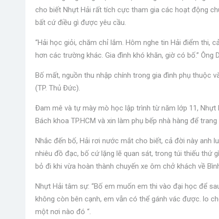
cho biết Nhựt Hải rất tích cực tham gia các hoạt động ch
bất cứ điều gì được yêu cầu.
“Hải học giỏi, chăm chỉ lắm. Hôm nghe tin Hải điểm thi, 
hơn các trường khác. Gia đình khó khăn, giờ có bố.” Ông 
Bố mất, nguồn thu nhập chính trong gia đình phụ thuộc và
(TP. Thủ Đức).
Đam mê và tự mày mò học lập trình từ năm lớp 11, Nhựt 
Bách khoa TP.HCM và xin làm phụ bếp nhà hàng để trang t
Nhắc đến bố, Hải rơi nước mắt cho biết, cả đời này anh 
nhiêu đồ đạc, bố cứ lặng lẽ quan sát, trong túi thiếu thứ 
bỏ đi khi vừa hoàn thành chuyến xe ôm chở khách về Bì
Nhựt Hải tâm sự: “Bố em muốn em thi vào đại học để sau
không còn bên cạnh, em vẫn có thể gánh vác được. lo cho
một nơi nào đó “.