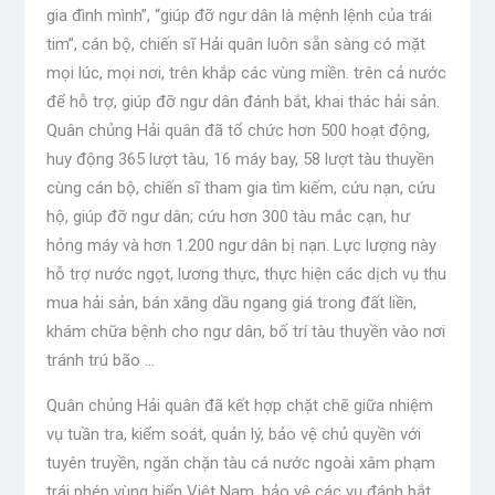
gia đình mình”, “giúp đỡ ngư dân là mệnh lệnh của trái
tim”, cán bộ, chiến sĩ Hải quân luôn sẵn sàng có mặt
mọi lúc, mọi nơi, trên khắp các vùng miền. trên cả nước
để hỗ trợ, giúp đỡ ngư dân đánh bắt, khai thác hải sản.
Quân chủng Hải quân đã tổ chức hơn 500 hoạt động,
huy động 365 lượt tàu, 16 máy bay, 58 lượt tàu thuyền
cùng cán bộ, chiến sĩ tham gia tìm kiếm, cứu nạn, cứu
hộ, giúp đỡ ngư dân; cứu hơn 300 tàu mắc cạn, hư
hỏng máy và hơn 1.200 ngư dân bị nạn. Lực lượng này
hỗ trợ nước ngọt, lương thực, thực hiện các dịch vụ thu
mua hải sản, bán xăng dầu ngang giá trong đất liền,
khám chữa bệnh cho ngư dân, bố trí tàu thuyền vào nơi
tránh trú bão …
Quân chủng Hải quân đã kết hợp chặt chẽ giữa nhiệm
vụ tuần tra, kiểm soát, quản lý, bảo vệ chủ quyền với
tuyên truyền, ngăn chặn tàu cá nước ngoài xâm phạm
trái phép vùng biển Việt Nam, bảo vệ các vụ đánh bắt