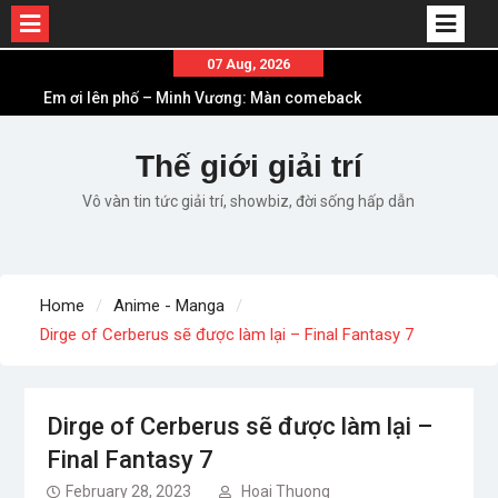
Skip
07 Aug, 2026
to
Em ơi lên phố – Minh Vương: Màn comeback
content
“ngoạn mục” với triệu view
Những ca khúc nhạc xuân “sặc mùi” quảng cáo
Thế giới giải trí
nhưng vẫn ấn tượng
Vô vàn tin tức giải trí, showbiz, đời sống hấp dẫn
Lời bài hát Làm Gì Phải Hốt – Sản phẩm âm nhạc
chất lượng chuẩn chất JustaTee
Lời bài hát Chúng Ta của Hiện Tại – Sơn Tùng M-
TP – Full lyrics bản chuẩn
Home
Anime - Manga
List ca khúc nhạc tết hay và ý nghĩa nhất mỗi dịp
Dirge of Cerberus sẽ được làm lại – Final Fantasy 7
xuân về
Dirge of Cerberus sẽ được làm lại –
Final Fantasy 7
February 28, 2023
Hoai Thuong