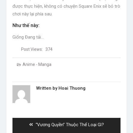
được thực hiện, không có chuyện Square Enix sẽ bỏ trò
chơi này lại phía sau.
Như thế này:
Giống
Đang tải…
Post Views:
374
Anime - Manga
Written by
Hoai Thuong
Post
navigation
Previous
“Vương Quyền” Thuộc Thể Loại Gì?
post: