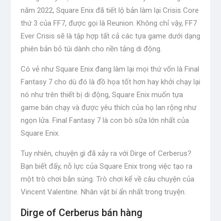
năm 2022, Square Enix đã tiết lộ bản làm lại Crisis Core
thứ 3 của FF7, được gọi là Reunion. Không chỉ vậy, FF7
Ever Crisis sẽ là tập hợp tất cả các tựa game dưới dạng
phiên bản bỏ túi dành cho nền tảng di động.
Có vẻ như Square Enix đang làm lại mọi thứ vốn là Final
Fantasy 7 cho dù đó là đồ họa tốt hơn hay khởi chạy lại
nó như trên thiết bị di động, Square Enix muốn tựa
game bán chạy và được yêu thích của họ lan rộng như
ngọn lửa. Final Fantasy 7 là con bò sữa lớn nhất của
Square Enix.
Tuy nhiên, chuyện gì đã xảy ra với Dirge of Cerberus?
Bạn biết đấy, nỗ lực của Square Enix trong việc tạo ra
một trò chơi bắn súng. Trò chơi kể về câu chuyện của
Vincent Valentine. Nhân vật bí ẩn nhất trong truyện.
Dirge of Cerberus bán hàng