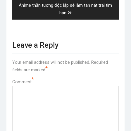
Next
Anime thần tượng độc lập sẽ làm tan nát trái tim
post:
bạn
Leave a Reply
Your email address will not be published.
Required
*
fields are marked
*
Comment