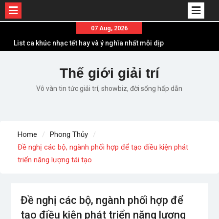
Skip
07 Aug, 2026
to
List ca khúc nhạc tết hay và ý nghĩa nhất mỗi dịp
content
xuân về
Em ơi lên phố – Minh Vương: Màn comeback
Thế giới giải trí
“ngoạn mục” với triệu view
Vô vàn tin tức giải trí, showbiz, đời sống hấp dẫn
Những ca khúc nhạc xuân “sặc mùi” quảng cáo
nhưng vẫn ấn tượng
Lời bài hát Làm Gì Phải Hốt – Sản phẩm âm nhạc
chất lượng chuẩn chất JustaTee
Home
Phong Thủy
Lời bài hát Chúng Ta của Hiện Tại – Sơn Tùng M-
Đề nghị các bộ, ngành phối hợp để tạo điều kiện phát
TP – Full lyrics bản chuẩn
triển năng lượng tái tạo
Đề nghị các bộ, ngành phối hợp để
tạo điều kiện phát triển năng lượng