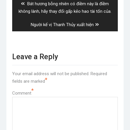
Previous
Bát hương bỗng nhiên có điềm này là điềm
post:
không lành, hãy thay đổi gấp kẻo hao tài tốn của.
Next
Người kế vị Thanh Thủy xuất hiện
post:
Leave a Reply
Your email address will not be published.
Required
*
fields are marked
*
Comment