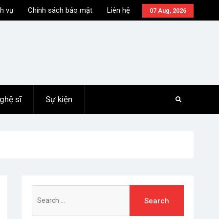
h vụ
Chính sách bảo mật
Liên hệ
07 Aug, 2026
ghệ sĩ
Sự kiện
Search
for: