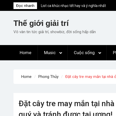
Skip
Đọc nhanh
List ca khúc nhạc tết hay và ý nghĩa nhất
to
mỗi dịp xuân về
content
Em ơi lên phố – Minh Vương: Màn
Thế giới giải trí
comeback “ngoạn mục” với triệu view
Những ca khúc nhạc xuân “sặc mùi” quảng
Vô vàn tin tức giải trí, showbiz, đời sống hấp dẫn
cáo nhưng vẫn ấn tượng
Lời bài hát Làm Gì Phải Hốt – Sản phẩm âm
nhạc chất lượng chuẩn chất JustaTee
Home
Music
Cuộc sống
P
Lời bài hát Chúng Ta của Hiện Tại – Sơn
Tùng M-TP – Full lyrics bản chuẩn
Home
Phong Thủy
Đặt cây tre may mắn tại nhà ở
Đặt cây tre may mắn tại nhà 
quý và tránh được tai ương!