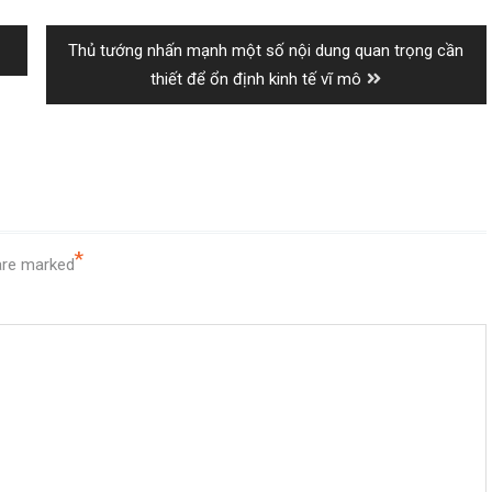
 ĐỂ NHẬN ĐƯỢC NHỮNG VIDEO KIẾN THỨC MỚI NHẤT
Next
Thủ tướng nhấn mạnh một số nội dung quan trọng cần
uyvuong.com/
post:
thiết để ổn định kinh tế vĩ mô
mnguyen.com/
y.vn/
amnguyen.official
ên:
, Quận Cầu Giấy, Hà Nội
*
 are marked
i, TP. Hạ Long, tỉnh Quảng Ninh.
hanh Khê, TP Đà Nẵng
 Nguyên
————-