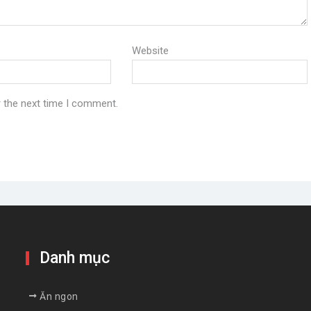
9ArQDK5cR17Y4-HtOgG_EX
Website
10USZt1Ity5vdjGsKFpq
r the next time I comment.
G2cs1OE5wI_8bvlK64tp
8z3cMGFYWQyLsXys9gMkI9
0-w4A16mkC6UsjncuvKDR
_rKwcHvimSvYQV3LvhMd-Z
Danh mục
Ăn ngon