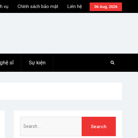
h vụ
Chính sách bảo mật
Liên hệ
06 Aug, 2026
ghệ sĩ
Sự kiện
Search
for: