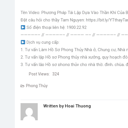
Tên Video: Phương Pháp Tái Lập Dựa Vào Thần Khí Của B
Đặt câu hỏi cho thầy Tam Nguyen: https://bit.ly/YTthay
Số điện thoại liên hệ: 1900.22.92
—————– // —————– // ———— —– // —————– // 
Dịch vụ cung cấp:
1. Tư vấn Làm Hồ Sơ Phong Thủy Nhà ở, Chung cư, Nhà mớ
2. Tư vấn lập Hồ sơ Phong thủy nhà xưởng, quy hoạch đô 
3. Tư vấn lập Hồ sơ phong thủy cho nhà thờ, đình, chùa, đ
4. Tư vấn thiết kế đặt mộ
Post Views:
324
5. Dịch vụ xem ngày Cưới Hỏi, Động thổ, Cất nóc, Nhập tr
Phong Thủy
6. Dịch vụ Khai quang, Điểm cốt lõi, Nạp khí cho các vật
7. Lập Sơ Tứ Trụ – Bát Tiên, Tứ Trụ – Bát Kiếp, Tứ Trụ H
8. Cung cấp, sản xuất và chế tạo Vật phẩm, Ma khí, Pháp
Written by
Hoai Thuong
9. Tài liệu, sách văn hóa phương Đông, App – WebApp, Pho
10. Cung cấp các khóa học trực tuyến và đào tạo tại chỗ v
Post
—————– // —————– // ———— —– // —————– // 