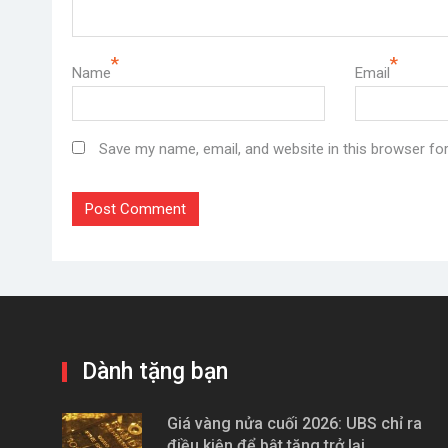
Phong thủy xây nhà năm 2022:
https://www.youtube.com/playlist?list=PL795Y9nc5jz
*
*
Name
Khóa học lấy may mắn 2022:
Email
https://www.youtube.com/playlist?list=PL795Y9nc5jz_O
Phong thủy thờ cúng:
Save my name, email, and website in this browser fo
https://www.youtube.com/playlist?list=PL795Y9nc5jz9s
Phong Thủy Âm Trạch:
https://www.youtube.com/playlist?list=PL795Y9nc5jz
Khóa học phong thủy cơ bản:
https://www.youtube.com/playlist?list=PL795Y9nc5jz9
Phong thủy Nhà ở, Văn phòng, Cửa hàng:
https://www.youtube.com/playlist?list=PL795Y9nc5jz
Dành tặng bạn
Giá vàng nửa cuối 2026: UBS chỉ ra
điều kiện để bật tăng trở lại