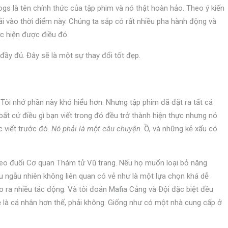
gs là tên chính thức của tập phim và nó thật hoàn hảo. Theo ý kiến
giải vào thời điểm này. Chúng ta sắp có rất nhiều pha hành động và
ực hiện được điều đó.
đầy đủ. Đây sẽ là một sự thay đổi tốt đẹp.
Tôi nhớ phần này khó hiểu hơn. Nhưng tập phim đã đặt ra tất cả
ất cứ điều gì bạn viết trong đó đều trở thành hiện thực nhưng nó
c viết trước đó.
Nó phải là một câu chuyện
. Ồ, và những kẻ xấu có
 theo đuổi Cơ quan Thám tử Vũ trang. Nếu họ muốn loại bỏ năng
hiếu ngẫu nhiên không liên quan có vẻ như là một lựa chọn khá dễ
o ra nhiều tác động. Và tôi đoán Mafia Cảng và Đội đặc biệt đều
 là cá nhân hơn thế, phải không. Giống như có một nhà cung cấp ở