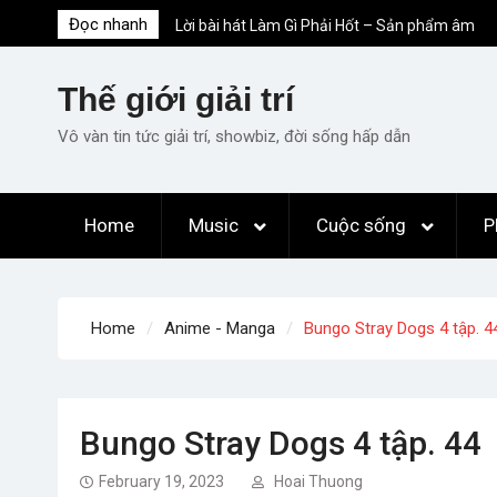
Skip
Đọc nhanh
Lời bài hát Làm Gì Phải Hốt – Sản phẩm âm
to
nhạc chất lượng chuẩn chất JustaTee
content
Lời bài hát Chúng Ta của Hiện Tại – Sơn
Thế giới giải trí
Tùng M-TP – Full lyrics bản chuẩn
List ca khúc nhạc tết hay và ý nghĩa nhất
Vô vàn tin tức giải trí, showbiz, đời sống hấp dẫn
mỗi dịp xuân về
Em ơi lên phố – Minh Vương: Màn
comeback “ngoạn mục” với triệu view
Home
Music
Cuộc sống
P
Những ca khúc nhạc xuân “sặc mùi” quảng
cáo nhưng vẫn ấn tượng
Home
Anime - Manga
Bungo Stray Dogs 4 tập. 4
Bungo Stray Dogs 4 tập. 44
February 19, 2023
Hoai Thuong