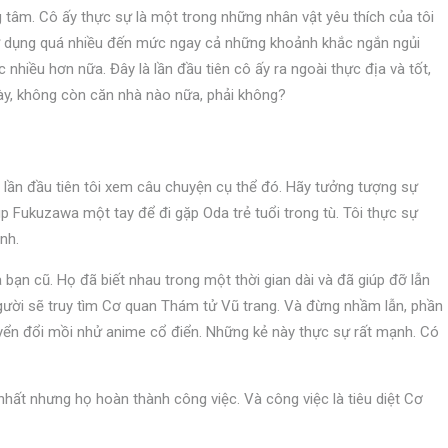
 tâm. Cô ấy thực sự là một trong những nhân vật yêu thích của tôi
ử dụng quá nhiều đến mức ngay cả những khoảnh khắc ngắn ngủi
 nhiều hơn nữa. Đây là lần đầu tiên cô ấy ra ngoài thực địa và tốt,
này, không còn căn nhà nào nữa, phải không?
lần đầu tiên tôi xem câu chuyện cụ thể đó. Hãy tưởng tượng sự
úp Fukuzawa một tay để đi gặp Oda trẻ tuổi trong tù. Tôi thực sự
nh.
 bạn cũ. Họ đã biết nhau trong một thời gian dài và đã giúp đỡ lẫn
gười sẽ truy tìm Cơ quan Thám tử Vũ trang. Và đừng nhầm lẫn, phần
yển đổi mồi nhử anime cổ điển. Những kẻ này thực sự rất mạnh. Có
nhất nhưng họ hoàn thành công việc. Và công việc là tiêu diệt Cơ