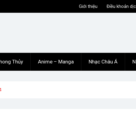
Giới thiệu
Điều khoản dịc
hong Thủy
Anime – Manga
Nhạc Châu Á
N
4