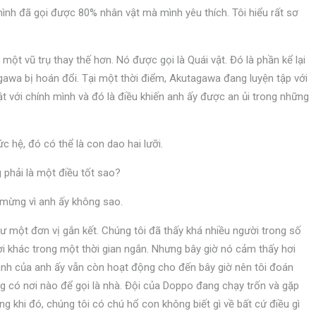
ĩ mình đã gọi được 80% nhân vật mà mình yêu thích. Tôi hiểu rất sơ
t vũ trụ thay thế hơn. Nó được gọi là Quái vật. Đó là phần kể lại
awa bị hoán đổi. Tại một thời điểm, Akutagawa đang luyện tập với
hật với chính mình và đó là điều khiến anh ấy được an ủi trong những
c hệ, đó có thể là con dao hai lưỡi.
 phải là một điều tốt sao?
i mừng vì anh ấy không sao.
 một đơn vị gắn kết. Chúng tôi đã thấy khá nhiều người trong số
i khác trong một thời gian ngắn. Nhưng bây giờ nó cảm thấy hơi
nh của anh ấy vẫn còn hoạt động cho đến bây giờ nên tôi đoán
g có nơi nào để gọi là nhà. Đội của Doppo đang chạy trốn và gặp
ng khi đó, chúng tôi có chú hổ con không biết gì về bất cứ điều gì