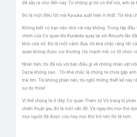
đã xảy ra cho đến nay. Từ những gì tôi có thể nói, anh ta 
Đó là một điều tốt mà Kyouka xuất hiện ít nhất. Tôi khá
Không biết có bạn nào nhớ cái này không. Trong tập đầu 
chính của Cơ quan khi Kunikida quay lại với Atsushi lần 
khỏi cửa sổ. Đó là một cảnh đùa, tôi khá chắc rằng tất 
quan không được coi thường. Họ mạnh mẽ, có tổ chức và 
Nhân tiện, tôi đã nói với bạn điều gì về những nhân vật nổ
Dazai không sao… Tôi khá chắc là chúng ta chưa gặp anh 
trái tim. Tôi không phàn nàn, tôi nghĩ những thiết kế này
sự dư thừa!
Vì thế chúng ta ở đây. Cơ quan Thám tử Vũ trang bị phân
chiến thuật gia, đó là một vấn đề. Và ngay khi mọi thứ d
mọi người đã được cứu hay mọi thứ trở nên tồi tệ hơn…