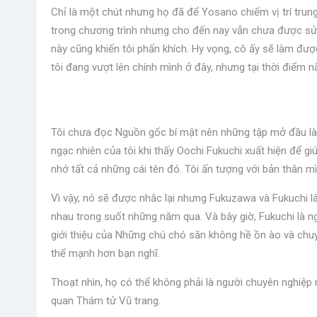
Chỉ là một chút nhưng họ đã để Yosano chiếm vị trí trung
trong chương trình nhưng cho đến nay vẫn chưa được s
này cũng khiến tôi phấn khích. Hy vọng, cô ấy sẽ làm được
tôi đang vượt lên chính mình ở đây, nhưng tại thời điểm 
Tôi chưa đọc Nguồn gốc bí mật nên những tập mở đầu là 
ngạc nhiên của tôi khi thấy Oochi Fukuchi xuất hiện để gi
nhớ tất cả những cái tên đó. Tôi ấn tượng với bản thân mì
Vì vậy, nó sẽ được nhắc lại nhưng Fukuzawa và Fukuchi là
nhau trong suốt những năm qua. Và bây giờ, Fukuchi là n
giới thiệu của Những chú chó săn không hề ồn ào và chu
thể mạnh hơn bạn nghĩ.
Thoạt nhìn, họ có thể không phải là người chuyên nghiệp 
quan Thám tử Vũ trang.