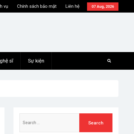
h vụ
Chính sách bảo mật
Liên hệ
07 Aug, 2026
ghệ sĩ
Sự kiện
Search
for: