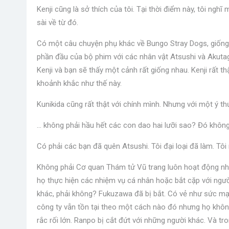
Kenji cũng là sở thích của tôi. Tại thời điểm này, tôi ngh
sài về từ đó.
Có một câu chuyện phụ khác về Bungo Stray Dogs, giống mộ
phần đầu của bộ phim với các nhân vật Atsushi và Akutag
Kenji và bạn sẽ thấy một cảnh rất giống nhau. Kenji rất t
khoảnh khắc như thế này.
Kunikida cũng rất thật với chính mình. Nhưng với một ý thứ
… không phải hầu hết các con dao hai lưỡi sao? Đó không
Có phải các bạn đã quên Atsushi. Tôi đại loại đã làm. Tô
Không phải Cơ quan Thám tử Vũ trang luôn hoạt động như
họ thực hiện các nhiệm vụ cá nhân hoặc bắt cặp với ngườ
khác, phải không? Fukuzawa đã bị bắt. Có vẻ như sức mạ
công ty vẫn tồn tại theo một cách nào đó nhưng họ khôn
rắc rối lớn. Ranpo bị cắt đứt với những người khác. Và tro