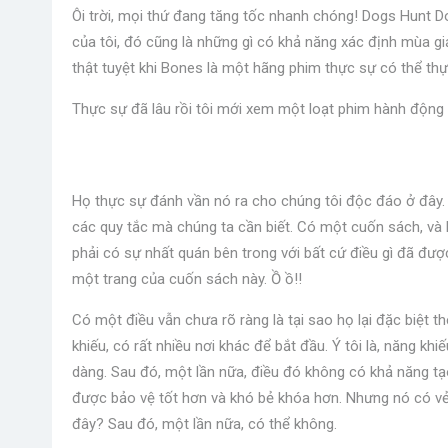
Ôi trời, mọi thứ đang tăng tốc nhanh chóng! Dogs Hunt Do
​​​​của tôi, đó cũng là những gì có khả năng xác định mùa 
thật tuyệt khi Bones là một hãng phim thực sự có thể th
Thực sự đã lâu rồi tôi mới xem một loạt phim hành động 
Họ thực sự đánh vần nó ra cho chúng tôi độc đáo ở đây. 
các quy tắc mà chúng ta cần biết. Có một cuốn sách, và b
phải có sự nhất quán bên trong với bất cứ điều gì đã đượ
một trang của cuốn sách này. Ồ ồ!!
Có một điều vẫn chưa rõ ràng là tại sao họ lại đặc biệt
khiếu, có rất nhiều nơi khác để bắt đầu. Ý tôi là, năng k
dàng. Sau đó, một lần nữa, điều đó không có khả năng tạ
được bảo vệ tốt hơn và khó bẻ khóa hơn. Nhưng nó có vẻ
đây? Sau đó, một lần nữa, có thể không.