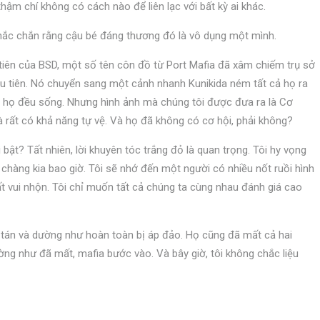
thậm chí không có cách nào để liên lạc với bất kỳ ai khác.
 chắc chắn rằng cậu bé đáng thương đó là vô dụng một mình.
tiên của BSD, một số tên côn đồ từ Port Mafia đã xâm chiếm trụ sở
đầu tiên. Nó chuyển sang một cảnh nhanh Kunikida ném tất cả họ ra
cả họ đều sống. Nhưng hình ảnh mà chúng tôi được đưa ra là Cơ
rất có khả năng tự vệ. Và họ đã không có cơ hội, phải không?
i bật? Tất nhiên, lời khuyên tóc trắng đỏ là quan trọng. Tôi hy vọng
chàng kia bao giờ. Tôi sẽ nhớ đến một người có nhiều nốt ruồi hình
 rất vui nhộn. Tôi chỉ muốn tất cả chúng ta cùng nhau đánh giá cao
 tán và dường như hoàn toàn bị áp đảo. Họ cũng đã mất cả hai
ường như đã mất, mafia bước vào. Và bây giờ, tôi không chắc liệu