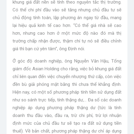
khung giá đất nền sẽ tính theo nguyên tắc thị trường.
Có thể chi phí đầu vào sẽ tăng nhưng chủ đầu tư sẽ
chủ động tính toán, lập phương án ngay từ đầu, mang
lại hiệu quả kinh tế cao hơn. “Có thể giá nhà sẽ cao
hơn, nhưng cao hơn ở một mức độ nào đó mà thị
trường chấp nhận được, thậm chí tự nó sẽ điều chỉnh
giá thì bạn cứ yên tâm”, ông Định nói.
Ở góc độ doanh nghiệp, ông Nguyễn Văn Hậu, Tổng
giám đốc Asian Holding cho rằng, việc bỏ khung giá đất
chỉ liên quan đến việc chuyển nhượng thứ cấp, còn việc
đền bù giải phóng mặt bằng thì chưa thể khẳng định.
Hiện nay, có một số phương pháp tính tiền sử dụng đất
như so sánh trực tiếp, tính thặng dư,… Đa số các doanh
nghiệp áp dụng phương pháp thặng dư (tức là tính
doanh thu đầu vào, đầu ra, trừ chi phí, trừ lợi nhuận
định mức của chủ đầu tư sẽ tạo ra đất sử dụng tiền
thuế). Về bản chất, phương pháp thặng dư chỉ áp dụng