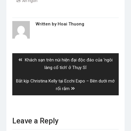
Ăn ngon
Written by
Hoai Thuong
Post
navigation
Previous
Khách sạn trên núi hiện đại độc đáo của ‘ngôi
post:
làng cổ tích’ ở Thụy Sĩ
Next
Bắt kịp Christina Kelly tại Ecchi Expo – Bên dưới mớ
post:
rối rắm
Leave a Reply