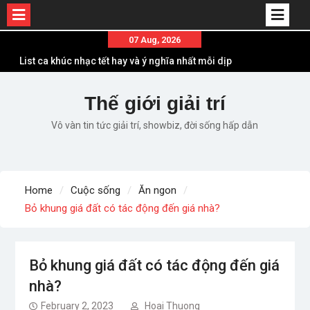
Skip
07 Aug, 2026
to
List ca khúc nhạc tết hay và ý nghĩa nhất mỗi dịp
content
xuân về
Em ơi lên phố – Minh Vương: Màn comeback
Thế giới giải trí
“ngoạn mục” với triệu view
Vô vàn tin tức giải trí, showbiz, đời sống hấp dẫn
Những ca khúc nhạc xuân “sặc mùi” quảng cáo
nhưng vẫn ấn tượng
Lời bài hát Làm Gì Phải Hốt – Sản phẩm âm nhạc
chất lượng chuẩn chất JustaTee
Home
Cuộc sống
Ăn ngon
Lời bài hát Chúng Ta của Hiện Tại – Sơn Tùng M-
Bỏ khung giá đất có tác động đến giá nhà?
TP – Full lyrics bản chuẩn
Bỏ khung giá đất có tác động đến giá
nhà?
February 2, 2023
Hoai Thuong