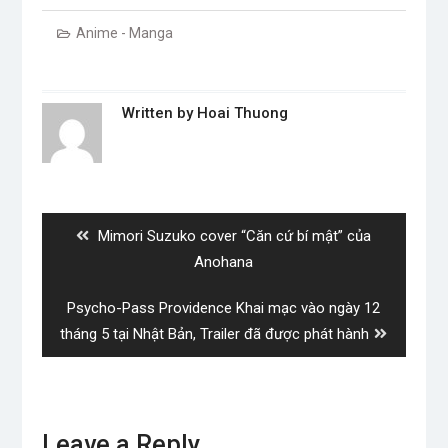
Anime - Manga
Written by
Hoai Thuong
Post
navigation
Previous
Mimori Suzuko cover “Căn cứ bí mật” của
post:
Anohana
Next
Psycho-Pass Providence Khai mạc vào ngày 12
post:
tháng 5 tại Nhật Bản, Trailer đã được phát hành
Leave a Reply