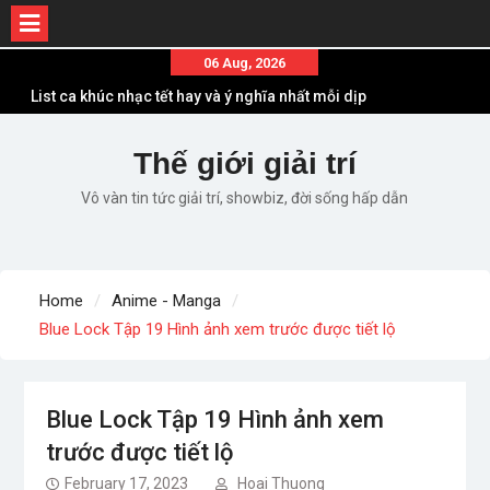
Skip
06 Aug, 2026
to
List ca khúc nhạc tết hay và ý nghĩa nhất mỗi dịp
content
xuân về
Em ơi lên phố – Minh Vương: Màn comeback
Thế giới giải trí
“ngoạn mục” với triệu view
Vô vàn tin tức giải trí, showbiz, đời sống hấp dẫn
Những ca khúc nhạc xuân “sặc mùi” quảng cáo
nhưng vẫn ấn tượng
Lời bài hát Làm Gì Phải Hốt – Sản phẩm âm nhạc
chất lượng chuẩn chất JustaTee
Home
Anime - Manga
Lời bài hát Chúng Ta của Hiện Tại – Sơn Tùng M-
Blue Lock Tập 19 Hình ảnh xem trước được tiết lộ
TP – Full lyrics bản chuẩn
Blue Lock Tập 19 Hình ảnh xem
trước được tiết lộ
February 17, 2023
Hoai Thuong