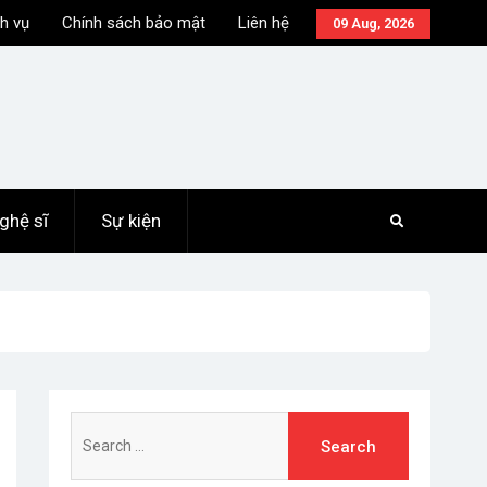
h vụ
Chính sách bảo mật
Liên hệ
09 Aug, 2026
ghệ sĩ
Sự kiện
Search
for: