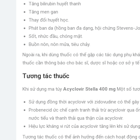
Tăng bilirubin huyết thanh
Tăng men gan
Thay đổi huyết học.
Phát ban da (hồng ban đa dạng, hội chứng Stevens-Joh
Sốt, nhức đầu, chóng mặt.
Buồn nôn, nôn mửa, tiêu chảy.
Ngoài ra, khi dùng thuốc có thể gặp các tác dụng phụ khá
thuốc cần thông báo cho bác sĩ, dược sĩ hoặc cơ sở y tế g
Tương tác thuốc
Khi sử dụng ma túy
Acyclovir Stella 400 mg
Một số tươn
Sử dụng đồng thời acyclovir với zidovudine có thể gâ
Probenecid ức chế cạnh tranh thải trừ acyclovir qua ốn
nước tiểu và thanh thải qua thận của acyclovir.
Hiệu lực kháng vi rút của acyclovir tăng lên khi sử dụ
Tương tác thuốc có thể ảnh hưởng đến cách hoạt động 