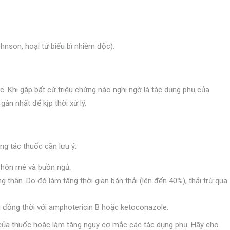
nson, hoại tử biểu bì nhiễm độc).
c. Khi gặp bất cứ triệu chứng nào nghi ngờ là tác dụng phụ của
ần nhất để kịp thời xử lý.
g tác thuốc cần lưu ý:
y hôn mê và buồn ngủ.
g thận. Do đó làm tăng thời gian bán thải (lên đến 40%), thải trừ qua
ng đồng thời với amphotericin B hoặc ketoconazole.
của thuốc hoặc làm tăng nguy cơ mắc các tác dụng phụ. Hãy cho