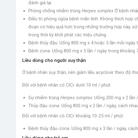
đánh giá lại.
Phòng chống nhiễm trùng
Herpes simplex
Ở bệnh nhân
Điều trị phòng ngừa bệnh mãn tính: Không thích hợp 
đoạn có hiệu quả hơn trong những trường hợp này, sử dụ
trong thời kỳ khởi phát các triệu chứng.
Bệnh thủy đậu: Uống 800 mg x 4 hoặc 5 lần mỗi ngày 
Bệnh zona: Uống 800 mg x 5 lần / ngày trong khoảng 7
Liều dùng cho người suy thận
Ở bệnh nhân suy thận, nên giảm liều acyclovir theo độ than
Đối với bệnh nhân có ClCr dưới 10 ml / phút:
Sự nhiễm trùng
Herpes simplex
: Uống 200 mg x 2 lần 
Thủy đậu-zona: Uống 800 mg x 2 lần / ngày, cách nhau
Đối với bệnh nhân có ClCr khoảng 10-25 ml / phút:
Bệnh thủy đậu-zona: Uống 800 mg x 3 lần / ngày, cách 
Liều dùng cho trẻ em