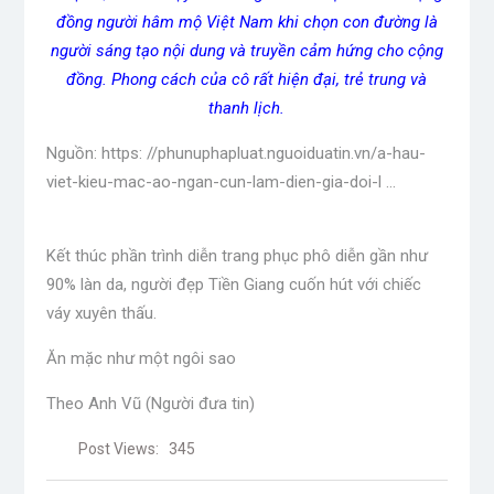
đồng người hâm mộ Việt Nam khi chọn con đường là
người sáng tạo nội dung và truyền cảm hứng cho cộng
đồng. Phong cách của cô rất hiện đại, trẻ trung và
thanh lịch.
Nguồn: https: //phunuphapluat.nguoiduatin.vn/a-hau-
viet-kieu-mac-ao-ngan-cun-lam-dien-gia-doi-l …
Kết thúc phần trình diễn trang phục phô diễn gần như
90% làn da, người đẹp Tiền Giang cuốn hút với chiếc
váy xuyên thấu.
Ăn mặc như một ngôi sao
Theo Anh Vũ (Người đưa tin)
Post Views:
345