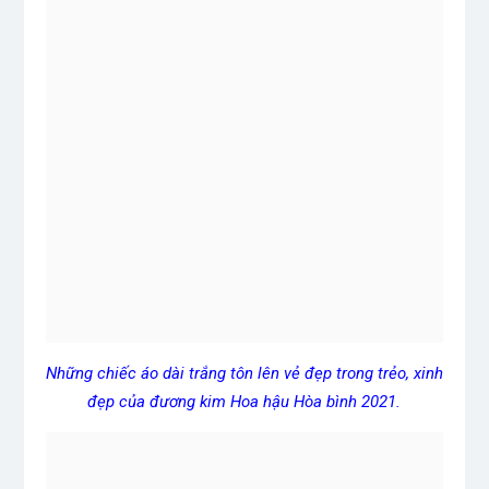
Những chiếc áo dài trắng tôn lên vẻ đẹp trong trẻo, xinh
đẹp của đương kim Hoa hậu Hòa bình 2021.