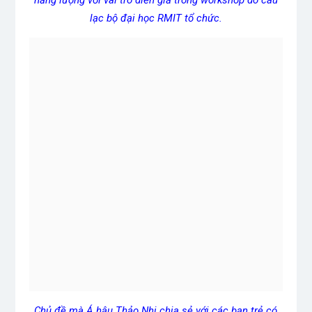
lạc bộ đại học RMIT tổ chức.
Chủ đề mà Á hậu Thảo Nhi chia sẻ với các bạn trẻ có