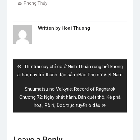
Phong Thủy
Written by
Hoai Thuong
Post
navigation
Previous
Thứ trái cây chỉ có ở Ninh Thuận rụng hết không
post:
ai hái, nay trở thành đặc sản »Báo Phụ nữ Việt Nam
Next
Shuumatsu no Valkyrie: Record of Ragnarok
post:
Chương 72: Ngày phát hành, Bản quét thô, Kẻ phá
hoại, Rò rỉ, Đọc trực tuyến ở đâu