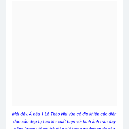
Mới đây, Á hậu 1 Lê Thảo Nhi vừa có dịp khiến các diễn
đàn sắc đẹp tự hào khi xuất hiện với hình ảnh tràn đầy
năng lượng với vai trò diễn giả trong workshop do câu