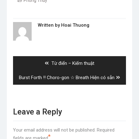
Phong Thủy
Written by
Hoai Thuong
Post
navigation
Previous
Từ điển – Kiếm thuật
post:
Next
Burst Forth !! Choro-gon ☆ Breath Hiện có sẵn
post:
Leave a Reply
Your email address will not be published.
Required
*
fields are marked