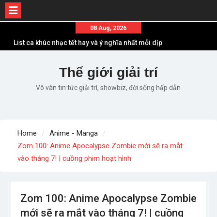
Skip
08 Aug, 2026
to
List ca khúc nhạc tết hay và ý nghĩa nhất mỗi dịp
content
xuân về
Em ơi lên phố – Minh Vương: Màn comeback
Thế giới giải trí
“ngoạn mục” với triệu view
Vô vàn tin tức giải trí, showbiz, đời sống hấp dẫn
Những ca khúc nhạc xuân “sặc mùi” quảng cáo
nhưng vẫn ấn tượng
Lời bài hát Làm Gì Phải Hốt – Sản phẩm âm nhạc
chất lượng chuẩn chất JustaTee
Home
Anime - Manga
Lời bài hát Chúng Ta của Hiện Tại – Sơn Tùng M-
Zom 100: Anime Apocalypse Zombie mới sẽ ra mắt
TP – Full lyrics bản chuẩn
vào tháng 7! | cuồng phim hoạt hình
Zom 100: Anime Apocalypse Zombie
mới sẽ ra mắt vào tháng 7! | cuồng