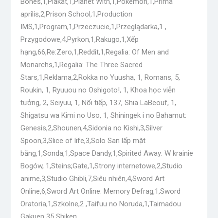
Bones,1,Plakat,1,Planet With,1,Pokemon,1,Prima
aprilis,2,Prison School,1,Production
IMS,1,Program,1,Przeczucie,1,Przeglądarka,1 ,
Przygodowe,4,Pyrkon,1,Rakugo,1,Xếp
hạng,66,Re:Zero,1,Reddit,1,Regalia: Of Men and
Monarchs,1,Regalia: The Three Sacred
Stars,1,Reklama,2,Rokka no Yuusha, 1, Romans, 5,
Roukin, 1, Ryuuou no Oshigoto!, 1, Khoa học viễn
tưởng, 2, Seiyuu, 1, Nối tiếp, 137, Shia LaBeouf, 1,
Shigatsu wa Kimi no Uso, 1, Shiningek i no Bahamut:
Genesis,2,Shounen,4,Sidonia no Kishi,3,Silver
Spoon,3,Slice of life,3,Solo San lấp mặt
bằng,1,Sonda,1,Space Dandy,1,Spirited Away: W krainie
Bogów, 1,Steins;Gate,1,Strony internetowe,2,Studio
anime,3,Studio Ghibli,7,Siêu nhiên,4,Sword Art
Online,6,Sword Art Online: Memory Defrag,1,Sword
Oratoria,1,Szkolne,2 ,Taifuu no Noruda,1,Taimadou
Gakuen 35 Shiken