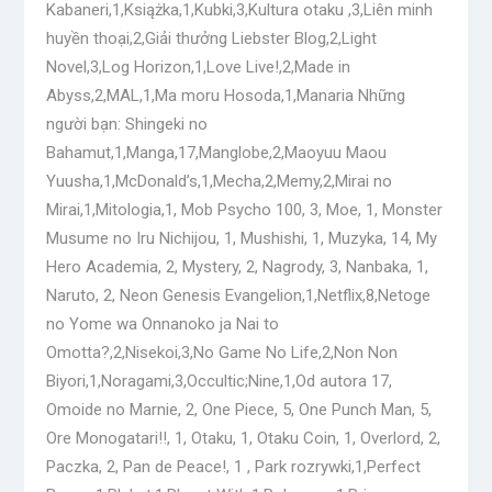
Kabaneri,1,Książka,1,Kubki,3,Kultura otaku ,3,Liên minh
huyền thoại,2,Giải thưởng Liebster Blog,2,Light
Novel,3,Log Horizon,1,Love Live!,2,Made in
Abyss,2,MAL,1,Ma moru Hosoda,1,Manaria Những
người bạn: Shingeki no
Bahamut,1,Manga,17,Manglobe,2,Maoyuu Maou
Yuusha,1,McDonald’s,1,Mecha,2,Memy,2,Mirai no
Mirai,1,Mitologia,1, Mob Psycho 100, 3, Moe, 1, Monster
Musume no Iru Nichijou, 1, Mushishi, 1, Muzyka, 14, My
Hero Academia, 2, Mystery, 2, Nagrody, 3, Nanbaka, 1,
Naruto, 2, Neon Genesis Evangelion,1,Netflix,8,Netoge
no Yome wa Onnanoko ja Nai to
Omotta?,2,Nisekoi,3,No Game No Life,2,Non Non
Biyori,1,Noragami,3,Occultic;Nine,1,Od autora 17,
Omoide no Marnie, 2, One Piece, 5, One Punch Man, 5,
Ore Monogatari!!, 1, Otaku, 1, Otaku Coin, 1, Overlord, 2,
Paczka, 2, Pan de Peace!, 1 , Park rozrywki,1,Perfect