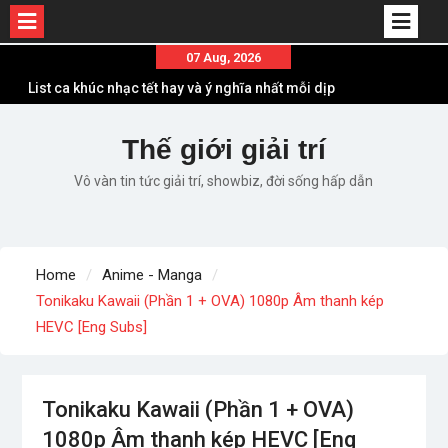
Skip
07 Aug, 2026
to
List ca khúc nhạc tết hay và ý nghĩa nhất mỗi dịp
content
xuân về
Em ơi lên phố – Minh Vương: Màn comeback
Thế giới giải trí
“ngoạn mục” với triệu view
Vô vàn tin tức giải trí, showbiz, đời sống hấp dẫn
Những ca khúc nhạc xuân “sặc mùi” quảng cáo
nhưng vẫn ấn tượng
Lời bài hát Làm Gì Phải Hốt – Sản phẩm âm nhạc
chất lượng chuẩn chất JustaTee
Home
Anime - Manga
Lời bài hát Chúng Ta của Hiện Tại – Sơn Tùng M-
Tonikaku Kawaii (Phần 1 + OVA) 1080p Âm thanh kép
TP – Full lyrics bản chuẩn
HEVC [Eng Subs]
Tonikaku Kawaii (Phần 1 + OVA)
1080p Âm thanh kép HEVC [Eng