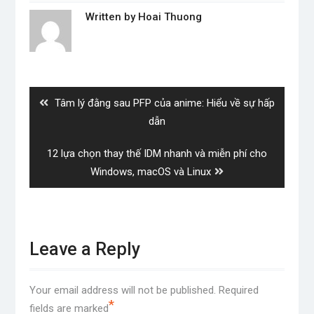
Written by
Hoai Thuong
Post
navigation
Previous
Tâm lý đằng sau PFP của anime: Hiểu về sự hấp
post:
dẫn
Next
12 lựa chọn thay thế IDM nhanh và miễn phí cho
post:
Windows, macOS và Linux
Leave a Reply
Your email address will not be published.
Required
*
fields are marked