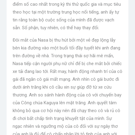
điểm số cao nhất trong kỳ thi thử quốc gia và mục tiêu
theo học tại một trường trung học nổi tiếng, anh ấy tự
tin rằng toàn bộ cuộc sống của mình đã được vạch
sẵn. Số phận, tuy nhiên, có thể hay thay đổi.
Đôi mắt của Nasa bị thu hút bởi một vẻ đẹp lộng lẫy
bên kia đường vào một buổi tối đầy tuyết khi anh đang
trên đường về nhà. Trong trạng thái sợ hãi mê mẩn,
Nasa tiếp cận người phụ nữ chỉ để bị che mắt bởi chiếc
xe tải đang lao tới. Rất may, hành động nhanh trí của cô
gái đã ngăn cô gái mất mạng. Anh nhìn cô gái bước đi
dưới ánh trăng khi cô cầu xin sự giúp đỡ từ xe cứu
thương. Anh so sánh hành động của cô với chuyến bay
của Công chúa Kaguya lên mặt trăng. Anh quyết tâm
không bỏ qua cơ hội này nên đã chạy theo cô và rủ cô
đi chơi bất chấp tình trạng khuyết tật của mình. Sự
ngạc nhiên và ngưỡng mộ của cô đối với sự ngây thơ
của anh là đủ để cô chấp nhận lời tỏ tình của anh với