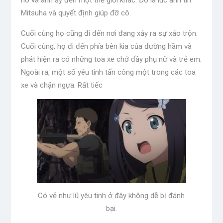
Mitsuha và quyết định giúp đỡ cô.
Cuối cùng họ cũng đi đến nơi đang xảy ra sự xáo trộn.
Cuối cùng, họ đi đến phía bên kia của đường hầm và
phát hiện ra có những toa xe chở đầy phụ nữ và trẻ em.
Ngoài ra, một số yêu tinh tấn công một trong các toa
xe và chặn ngựa. Rất tiếc
Có vẻ như lũ yêu tinh ở đây không dễ bị đánh
bại.