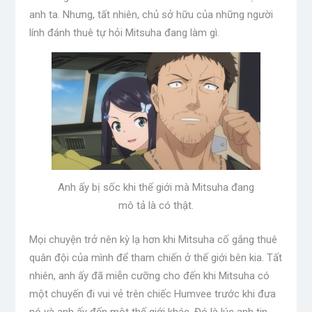
anh ta. Nhưng, tất nhiên, chủ sở hữu của những người
lính đánh thuê tự hỏi Mitsuha đang làm gì.
Anh ấy bị sốc khi thế giới mà Mitsuha đang
mô tả là có thật.
Mọi chuyện trở nên kỳ lạ hơn khi Mitsuha cố gắng thuê
quân đội của mình để tham chiến ở thế giới bên kia. Tất
nhiên, anh ấy đã miễn cưỡng cho đến khi Mitsuha có
một chuyến đi vui vẻ trên chiếc Humvee trước khi đưa
nó và anh ấy đến một thế giới khác. Đó là lúc anh tin