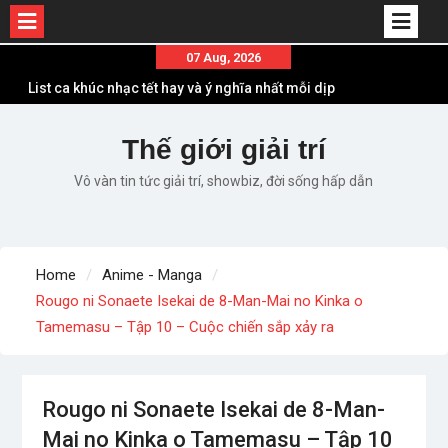
Skip
07 Aug, 2026
to
Em ơi lên phố – Minh Vương: Màn comeback
content
“ngoạn mục” với triệu view
Những ca khúc nhạc xuân “sặc mùi” quảng cáo
Thế giới giải trí
nhưng vẫn ấn tượng
Vô vàn tin tức giải trí, showbiz, đời sống hấp dẫn
Lời bài hát Làm Gì Phải Hốt – Sản phẩm âm nhạc
chất lượng chuẩn chất JustaTee
Lời bài hát Chúng Ta của Hiện Tại – Sơn Tùng M-
TP – Full lyrics bản chuẩn
Home
Anime - Manga
List ca khúc nhạc tết hay và ý nghĩa nhất mỗi dịp
Rougo ni Sonaete Isekai de 8-Man-Mai no Kinka o
xuân về
Tamemasu – Tập 10 – Cuộc chiến sắp xảy ra
Rougo ni Sonaete Isekai de 8-Man-
Mai no Kinka o Tamemasu – Tập 10