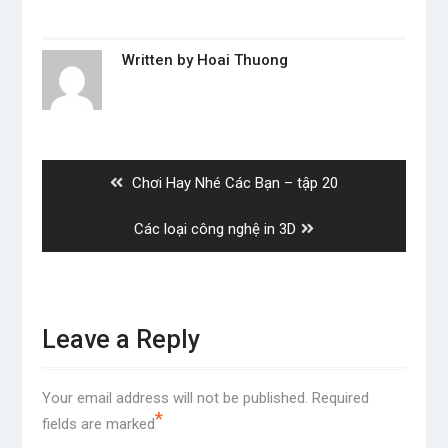
Written by
Hoai Thuong
Post
navigation
Previous
Chơi Hay Nhé Các Bạn – tập 20
post:
Next
Các loại công nghệ in 3D
post:
Leave a Reply
Your email address will not be published.
Required
*
fields are marked