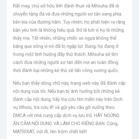
Rất may, chủ sở hữu lính đánh thuê và Mitsuha đã di
chuyển tảng đá và đưa những người sơ tán sang phía
bên kia của đường hầm. Tuy nhiên, họ phát hiện ra rằng
bắn yêu tinh là không hiệu quả. Đó là bởi vì họ là những
thây ma. Tất nhiên, những chiếc xe ngựa không thể
băng qua sông vì nó đã bị ngập lụt. Đúng, họ đang ở
trong một tình huống đầy thử thách. Mitsuha sẽ tìm
cách đưa những người sơ tán đến nơi an toàn đồng
thời đánh bại những kẻ thù sẽ tấn công vương quốc.
Nếu bạn thấy dòng chữ này, trang web này đã đánh cắp
nội dung của tôi. Nếu bạn bị ảnh hưởng bởi những kẻ
đánh cắp nội dung, hãy tra cứu tên miền này trên Dịch
vụ Whois, tra cứu IP và gửi yêu cầu gỡ xuống theo
DMCA với nhà cung cấp dịch vụ lưu trữ. HÃY NGỪNG
ĂN CẮM NỘI DUNG VÀ LÀM CHO RIÊNG BẠN. Cũng,
MATRIXAT, cút đi, tên trộm chết tiệt!