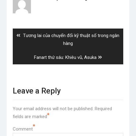
Post
navigation
Previous
Tương lai của chuyển đổi kỹ thuật số trong ngân
post:
hàng
Next
Fanart thứ sáu: Khiêu vũ, Asuka
post:
Leave a Reply
Your email address will not be published.
Required
*
fields are marked
*
Comment