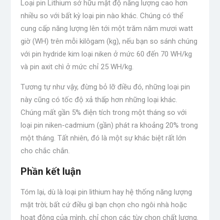
Loại pin Lithium sở hữu mật độ năng lượng cao hơn
nhiều so với bất kỳ loại pin nào khác. Chúng có thể
cung cấp năng lượng lên tới một trăm năm mươi watt
giờ (WH) trên mỗi kilôgam (kg), nếu bạn so sánh chúng
với pin hydride kim loại niken ở mức 60 đến 70 WH/kg
và pin axit chì ở mức chỉ 25 WH/kg.
Tương tự như vậy, đừng bỏ lỡ điều đó, những loại pin
này cũng có tốc độ xả thấp hơn những loại khác.
Chúng mất gần 5% điện tích trong một tháng so với
loại pin niken-cadmium (gần) phát ra khoảng 20% ​​trong
một tháng. Tất nhiên, đó là một sự khác biệt rất lớn
cho chắc chắn.
Phần kết luận
Tóm lại, dù là loại pin lithium hay hệ thống năng lượng
mặt trời; bất cứ điều gì bạn chọn cho ngôi nhà hoặc
hoạt động của mình, chỉ chọn các tùy chọn chất lượng.