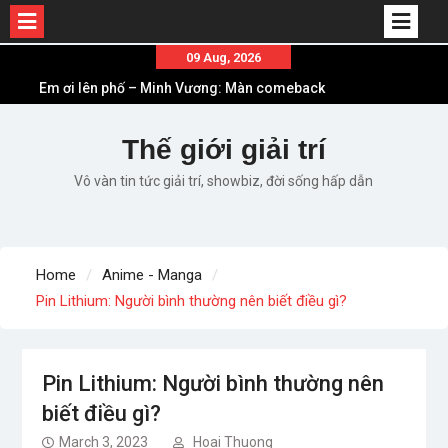
Skip
09 Aug, 2026
to
Em ơi lên phố – Minh Vương: Màn comeback
content
“ngoạn mục” với triệu view
Những ca khúc nhạc xuân “sặc mùi” quảng cáo
Thế giới giải trí
nhưng vẫn ấn tượng
Vô vàn tin tức giải trí, showbiz, đời sống hấp dẫn
Lời bài hát Làm Gì Phải Hốt – Sản phẩm âm nhạc
chất lượng chuẩn chất JustaTee
Lời bài hát Chúng Ta của Hiện Tại – Sơn Tùng M-
TP – Full lyrics bản chuẩn
Home
Anime - Manga
List ca khúc nhạc tết hay và ý nghĩa nhất mỗi dịp
Pin Lithium: Người bình thường nên biết điều gì?
xuân về
Pin Lithium: Người bình thường nên
biết điều gì?
March 3, 2023
Hoai Thuong