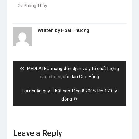
Phong Thủy
Written by
Hoai Thuong
Post
navigation
Previous
MEDLATEC mang đến dịch vụ y tế chất lượng
post:
cao cho người dân Cao Bằng
Next
Lợi nhuận quý II bất ngờ tăng 8.200% lên 170 tỷ
post:
đồng
Leave a Reply