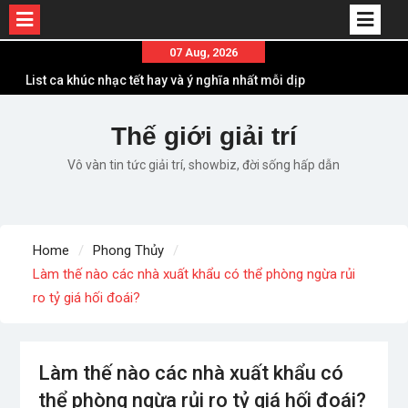
Skip
07 Aug, 2026
to
List ca khúc nhạc tết hay và ý nghĩa nhất mỗi dịp
content
xuân về
Em ơi lên phố – Minh Vương: Màn comeback
Thế giới giải trí
“ngoạn mục” với triệu view
Vô vàn tin tức giải trí, showbiz, đời sống hấp dẫn
Những ca khúc nhạc xuân “sặc mùi” quảng cáo
nhưng vẫn ấn tượng
Lời bài hát Làm Gì Phải Hốt – Sản phẩm âm nhạc
chất lượng chuẩn chất JustaTee
Home
Phong Thủy
Lời bài hát Chúng Ta của Hiện Tại – Sơn Tùng M-
Làm thế nào các nhà xuất khẩu có thể phòng ngừa rủi
TP – Full lyrics bản chuẩn
ro tỷ giá hối đoái?
Làm thế nào các nhà xuất khẩu có
thể phòng ngừa rủi ro tỷ giá hối đoái?