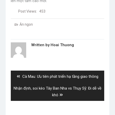
lên một tầm cao mới.
Post Views:
453
Ăn ngon
Written by
Hoai Thuong
Post
navigation
Previous
Cà Mau: Ưu tiên phát triển hạ tầng giao thông
post:
Next
Nhận định, soi kèo Tây Ban Nha vs Thụy Sỹ: Đi dễ về
post:
khó