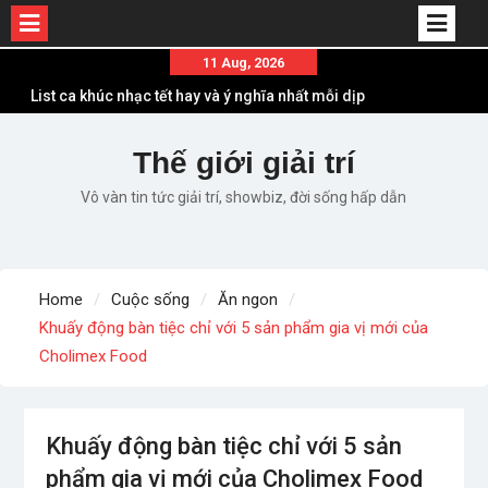
Skip
11 Aug, 2026
to
List ca khúc nhạc tết hay và ý nghĩa nhất mỗi dịp
content
xuân về
Em ơi lên phố – Minh Vương: Màn comeback
Thế giới giải trí
“ngoạn mục” với triệu view
Vô vàn tin tức giải trí, showbiz, đời sống hấp dẫn
Những ca khúc nhạc xuân “sặc mùi” quảng cáo
nhưng vẫn ấn tượng
Lời bài hát Làm Gì Phải Hốt – Sản phẩm âm nhạc
chất lượng chuẩn chất JustaTee
Home
Cuộc sống
Ăn ngon
Lời bài hát Chúng Ta của Hiện Tại – Sơn Tùng M-
Khuấy động bàn tiệc chỉ với 5 sản phẩm gia vị mới của
TP – Full lyrics bản chuẩn
Cholimex Food
Khuấy động bàn tiệc chỉ với 5 sản
phẩm gia vị mới của Cholimex Food