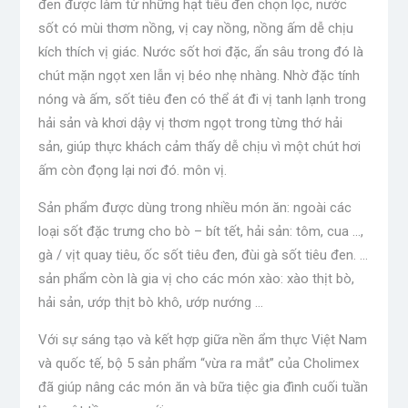
đen được làm từ những hạt tiêu đen chọn lọc, nước
sốt có mùi thơm nồng, vị cay nồng, nồng ấm dễ chịu
kích thích vị giác. Nước sốt hơi đặc, ẩn sâu trong đó là
chút mặn ngọt xen lẫn vị béo nhẹ nhàng. Nhờ đặc tính
nóng và ấm, sốt tiêu đen có thể át đi vị tanh lạnh trong
hải sản và khơi dậy vị thơm ngọt trong từng thớ hải
sản, giúp thực khách cảm thấy dễ chịu vì một chút hơi
ấm còn đọng lại nơi đó. môn vị.
Sản phẩm được dùng trong nhiều món ăn: ngoài các
loại sốt đặc trưng cho bò – bít tết, hải sản: tôm, cua …,
gà / vịt quay tiêu, ốc sốt tiêu đen, đùi gà sốt tiêu đen. …
sản phẩm còn là gia vị cho các món xào: xào thịt bò,
hải sản, ướp thịt bò khô, ướp nướng …
Với sự sáng tạo và kết hợp giữa nền ẩm thực Việt Nam
và quốc tế, bộ 5 sản phẩm “vừa ra mắt” của Cholimex
đã giúp nâng các món ăn và bữa tiệc gia đình cuối tuần