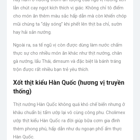
lẫn chút cay ngọt kích thích vị giác. Không chỉ tô điểm
cho món ăn thêm màu sắc hấp dẫn mà còn khiến chóp
mũi chúng ta “dậy sóng” khi phết lên thịt ba chỉ, sườn
hay hải sản nướng.
Ngoài ra, sa tế ngũ vị còn được dùng làm nước chấm
thực sự cho nhiều món ăn khác như thịt nướng, chân
gà nướng, lẩu Thái, dimsum và đặc biệt là bánh tráng
trộn được rất nhiều bạn trẻ yêu thích.
Xốt thịt kiểu Hàn Quốc (hương vị truyền
thống)
Thịt nướng Hàn Quốc không quá khó chế biến nhưng ở
khâu chuẩn bị tẩm ướp lại vô cùng công phu. Cholimex
ướp thịt kiểu Hàn Quốc ra đời giúp bữa cơm gia đình
thêm phong phú, hấp dẫn như du ngoạn phố ẩm thực
Hàn Quốc.