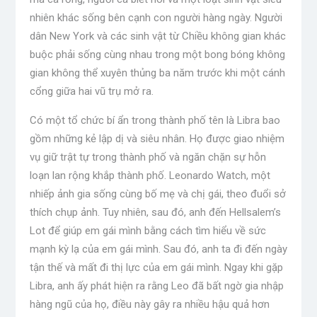
nhiên khác sống bên cạnh con người hàng ngày. Người
dân New York và các sinh vật từ Chiều không gian khác
buộc phải sống cùng nhau trong một bong bóng không
gian không thể xuyên thủng ba năm trước khi một cánh
cổng giữa hai vũ trụ mở ra.
Có một tổ chức bí ẩn trong thành phố tên là Libra bao
gồm những kẻ lập dị và siêu nhân. Họ được giao nhiệm
vụ giữ trật tự trong thành phố và ngăn chặn sự hỗn
loạn lan rộng khắp thành phố. Leonardo Watch, một
nhiếp ảnh gia sống cùng bố mẹ và chị gái, theo đuổi sở
thích chụp ảnh. Tuy nhiên, sau đó, anh đến Hellsalem’s
Lot để giúp em gái mình bằng cách tìm hiểu về sức
mạnh kỳ lạ của em gái mình. Sau đó, anh ta đi đến ngày
tận thế và mất đi thị lực của em gái mình. Ngay khi gặp
Libra, anh ấy phát hiện ra rằng Leo đã bất ngờ gia nhập
hàng ngũ của họ, điều này gây ra nhiều hậu quả hơn