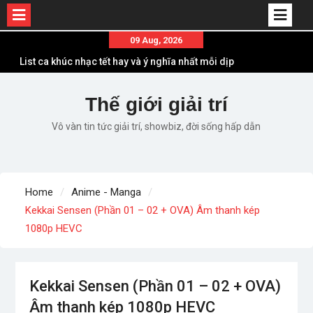
Skip
09 Aug, 2026
to
List ca khúc nhạc tết hay và ý nghĩa nhất mỗi dịp
content
xuân về
Em ơi lên phố – Minh Vương: Màn comeback
Thế giới giải trí
“ngoạn mục” với triệu view
Vô vàn tin tức giải trí, showbiz, đời sống hấp dẫn
Những ca khúc nhạc xuân “sặc mùi” quảng cáo
nhưng vẫn ấn tượng
Lời bài hát Làm Gì Phải Hốt – Sản phẩm âm nhạc
chất lượng chuẩn chất JustaTee
Home
Anime - Manga
Lời bài hát Chúng Ta của Hiện Tại – Sơn Tùng M-
Kekkai Sensen (Phần 01 – 02 + OVA) Âm thanh kép
TP – Full lyrics bản chuẩn
1080p HEVC
Kekkai Sensen (Phần 01 – 02 + OVA)
Âm thanh kép 1080p HEVC