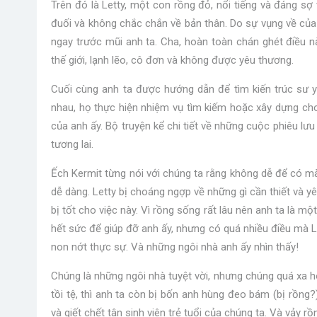
Trên đó là Letty, một con rồng đỏ, nổi tiếng và đáng sợ 
đuối và không chắc chắn về bản thân. Do sự vụng về của
ngay trước mũi anh ta. Cha, hoàn toàn chán ghét điều nà
thế giới, lạnh lẽo, cô đơn và không được yêu thương.
Cuối cùng anh ta được hướng dẫn để tìm kiến ​​​​trúc sư y
nhau, họ thực hiện nhiệm vụ tìm kiếm hoặc xây dựng c
của anh ấy. Bộ truyện kể chi tiết về những cuộc phiêu lư
tương lai.
Ếch Kermit từng nói với chúng ta rằng không dễ để có m
dễ dàng. Letty bị choáng ngợp về những gì cần thiết và y
bị tốt cho việc này. Vì rồng sống rất lâu nên anh ta là mộ
hết sức để giúp đỡ anh ấy, nhưng có quá nhiều điều mà Le
non nớt thực sự. Và những ngôi nhà anh ấy nhìn thấy!
Chúng là những ngôi nhà tuyệt vời, nhưng chúng quá xa ho
tồi tệ, thì anh ta còn bị bốn anh hùng đeo bám (bị rồn
và giết chết tân sinh viên trẻ tuổi của chúng ta. Và vảy rồn