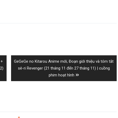
Next
 +
GeGeGe no Kitarou Anime mới, Đoạn giới thiệu và tóm tắt
post:
2)
sê-ri Revenger (21 tháng 11 đến 27 tháng 11) | cuồng
phim hoạt hình