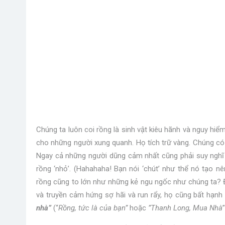
Chúng ta luôn coi rồng là sinh vật kiêu hãnh và nguy hiể
cho những người xung quanh. Họ tích trữ vàng. Chúng có 
Ngay cả những người dũng cảm nhất cũng phải suy nghĩ l
rồng ‘nhỏ’. (Hahahaha! Bạn nói ‘chút’ như thể nó tạo n
rồng cũng to lớn như những kẻ ngu ngốc như chúng ta? Điề
và truyền cảm hứng sợ hãi và run rẩy, họ cũng bất hạn
nhà”
(“
Rồng, tức là của bạn”
hoặc
”
Thanh Long, Mua Nhà
”