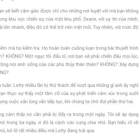
ạn sẽ biết cảm giác được chỉ cho những nơi tuyệt vời mà bạn không
ng khu vực chiến sự của một khu phố. Dearie, với uy tín của mình,
ải lớn nhanh, điều đó có thể trở nên mệt mỏi. Tuy nhiên, với mức độ
.
ểm mà họ kiểm tra. Họ hoàn toàn cuồng loạn trong bài thuyết trình
? KHÔNG? Một ngục tối đấu sĩ, nơi bạn sẽ phải chiến đấu mọi lúc,
ng nơi sinh sống của các phù thủy thân thiện? KHÔNG? Xây dựng
ÔNG?
 tuần. Letty nhiều lần bị thử thách để vượt qua những gì anh ấy nghĩ
Bạn thực sự thấy một tầm cỡ của sự phát triển cảm xúc trong suốt
ưng cuộc săn lùng vẫn tiếp tục, khi chúng ta chờ đợi phần thứ hai.
ng cảm thấy nó cần phải bị đẩy ra trong một ngày. Tôi sẽ áp dụng
ó trong ba ngày, vì đó là cách các cung chia nhỏ. Bạn hiểu rõ về
, bỏ lỡ rất nhiều điều mà Letty đang trải qua.