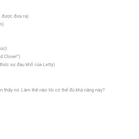
ã được đưa ra)
n)
húc)
d Clover”)
 thức sự đau khổ của Letty)
ìn thấy nó. Làm thế nào tôi có thể đủ khả năng này?