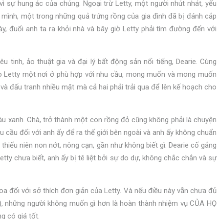
vì sự hung ác của chúng. Ngoại trừ Letty, một người nhút nhát, yếu
 mình, một trong những quả trứng rồng của gia đình đã bị đánh cắp
y, đuổi anh ta ra khỏi nhà và bây giờ Letty phải tìm đường đến với
êu tinh, ảo thuật gia và đại lý bất động sản nổi tiếng, Dearie. Cùng
ho Letty một nơi ở phù hợp với nhu cầu, mong muốn và mong muốn
u và đấu tranh nhiều mặt mà cả hai phải trải qua để lên kế hoạch cho
àu xanh. Chà, trở thành một con rồng đỏ cũng không phải là chuyện
êu cầu đối với anh ấy để ra thế giới bên ngoài và anh ấy không chuẩn
t thiếu niên non nớt, nông cạn, gần như không biết gì. Dearie cố gắng
tty chưa biết, anh ấy bị tê liệt bởi sự do dự, không chắc chắn và sự
a đối với sở thích đơn giản của Letty. Và nếu điều này vẫn chưa đủ
g?), những người không muốn gì hơn là hoàn thành nhiệm vụ CỦA HỌ
g có giá tốt.