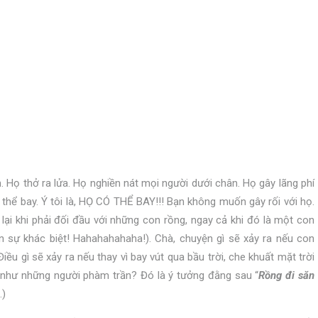
m. Họ thở ra lửa. Họ nghiền nát mọi người dưới chân. Họ gây lãng phí
thể bay. Ý tôi là, HỌ CÓ THỂ BAY!!! Bạn không muốn gây rối với họ.
ại khi phải đối đầu với những con rồng, ngay cả khi đó là một con
ên sự khác biệt! Hahahahahaha!). Chà, chuyện gì sẽ xảy ra nếu con
u gì sẽ xảy ra nếu thay vì bay vút qua bầu trời, che khuất mặt trời
h như những người phàm trần? Đó là ý tưởng đằng sau “
Rồng đi săn
.)