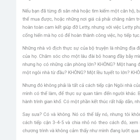
Nếu bạn đã từng đi săn nhà hoặc tìm kiếm một căn hộ, b
thể mua được, hoặc những nơi giá cả phải chăng nằm tro
hoàn toàn cam kết giúp đỡ Letty, nhưng với việc Letty ph
cống hiến mà họ có để hoàn thành công việc, họ tiếp tục
Những nhà vô địch thực sự của bộ truyện là những địa đi
của họ. Chăm sóc cho một lâu đài bỏ hoang đầy bẫy mìn
nhưng họ có những căn phòng lớn? KHÔNG? Một hang độ
một ngôi nhà từ đầu? KHÔNG? Một lều tuyết to lớn? KH
Nhưng đó không phải là tất cả cách tiếp cận Ngôi nhà của
mình có thể làm, để thực sự quan tâm đến người khác. 
hành trình gian khổ. Có một phần kết thúc rất hấp dẫn, nh
Say sưa? Có và không. Nó có thể lấy nó, nhưng tôi khô
cách tiếp cận 3-4-5 và chia nhỏ nó theo cách đó, xem n
chương trình và không cảm thấy như mình đang lướt qua nó