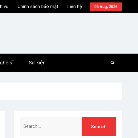
h vụ
Chính sách bảo mật
Liên hệ
06 Aug, 2026
ghệ sĩ
Sự kiện
Search
for: