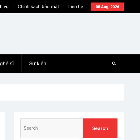
h vụ
Chính sách bảo mật
Liên hệ
08 Aug, 2026
ghệ sĩ
Sự kiện
Search
for: