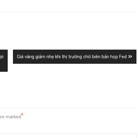
Next
ợi
Giá vàng giảm nhẹ khi thị trường chờ biên bản họp Fed
post:
*
 are marked