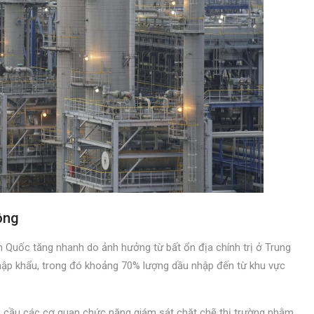
ông
àn Quốc tăng nhanh do ảnh hưởng từ bất ổn địa chính trị ở Trung
hập khẩu, trong đó khoảng 70% lượng dầu nhập đến từ khu vực
êu cầu các cơ quan chức năng giám sát chặt chẽ thị trường nhằm