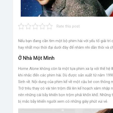
Rate this post
Nếu bạn đang cần tìm một bộ phim hài với yếu tố giải trí 
hay nhất mọi thời đại dưới đây để nhâm nhi dần thôi và c
Ở Nhà Một Mình
Home Alone không còn là một tựa phim xa lạ với thế hệ 
khi nhắc đến các phim hài. Dù được sản xuất từ năm 1990
Sinh về. Nội dung của phim kể về một cậu bé con thông min
Trớ trêu thay có vài tên trộm đã lên kế hoạch xâm nhập n
nên những cái bẫy khiến bọn trộm phải khốn khổ. Những 
bị mắc bẫy khiến người xem có những giây phút vui vẻ.