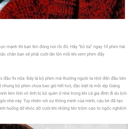
cực mạnh thì bạn tìm đúng nơi rồi đó. Hãy “bỏ túi” ngay 10 phim hài
hắc chắn bạn sẽ phải cười lăn lộn mỗi khi xem phim đấy.
8x đầu 9x nữa. Đây là bộ phim mà thường người ta nhớ đến đầu tiên
 nhưng bộ phim chưa bao giờ hết hot, đặc biệt là mỗi dịp Giáng
h lém lỉnh vô tình bị bỏ quên ở nhà trong khi cả gia đình đi du lịch.
gôi nhà này. Tuy nhiên với sự thông minh của mình, cậu bé đã tạo
tình huống dở khóc dở cười khi những tên trộm cao to ngốc nghếch