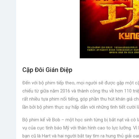
Cặp Đôi Gián Điệp
Đến với bộ phim tiếp theo, mọi người sẽ được gặp một cặ
chiếu từ giữa năm 2016 và thành công thu về hơn 110 tri
rất nhiều tựa phim nổi tiếng, góp phần thu hút khán giả c
lần bởi bộ phim thực sự hấp dẫn với những tình tiết cười l
Bộ phim kể về Bob – một học sinh từng bị bắt nạt và cô lậ
vụ của cục tình báo Mỹ với thân hình cao to lực lưỡng. Vì
bạn cũ là Hart và hai người bắt tay tìm ra hung thủ giải o