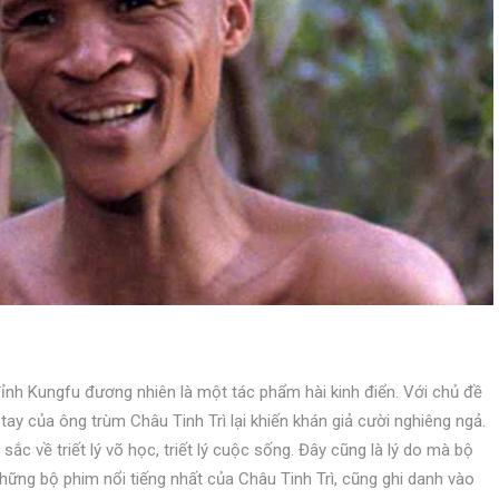
ỉnh Kungfu đương nhiên là một tác phẩm hài kinh điển. Với chủ đề
tay của ông trùm Châu Tinh Trì lại khiến khán giả cười nghiêng ngả.
ắc về triết lý võ học, triết lý cuộc sống. Đây cũng là lý do mà bộ
hững bộ phim nổi tiếng nhất của Châu Tinh Trì, cũng ghi danh vào