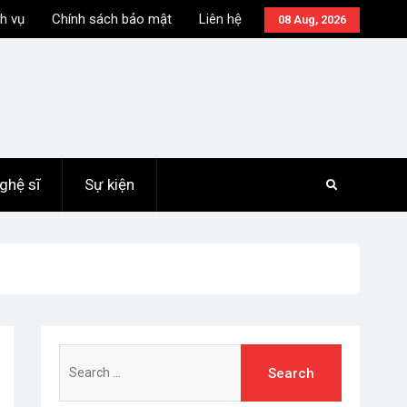
h vụ
Chính sách bảo mật
Liên hệ
08 Aug, 2026
ghệ sĩ
Sự kiện
Search
for: