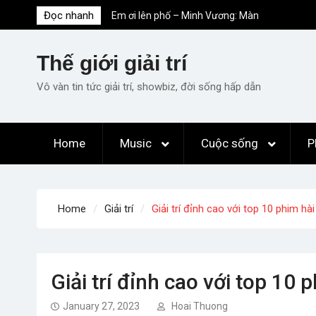
Skip
Đọc nhanh
Em ơi lên phố – Minh Vương: Màn
to
comeback “ngoạn mục” với triệu view
content
Những ca khúc nhạc xuân “sặc mùi” quảng
Thế giới giải trí
cáo nhưng vẫn ấn tượng
Lời bài hát Làm Gì Phải Hốt – Sản phẩm âm
Vô vàn tin tức giải trí, showbiz, đời sống hấp dẫn
nhạc chất lượng chuẩn chất JustaTee
Lời bài hát Chúng Ta của Hiện Tại – Sơn
Tùng M-TP – Full lyrics bản chuẩn
Home
Music
Cuộc sống
P
List ca khúc nhạc tết hay và ý nghĩa nhất
mỗi dịp xuân về
Home
Giải trí
Giải trí đỉnh cao với top 10 phim hà
Giải trí đỉnh cao với top 10 
January 27, 2023
Hoai Thuong