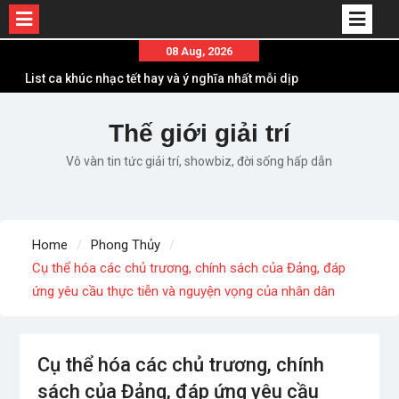
Skip
08 Aug, 2026
to
List ca khúc nhạc tết hay và ý nghĩa nhất mỗi dịp
content
xuân về
Em ơi lên phố – Minh Vương: Màn comeback
Thế giới giải trí
“ngoạn mục” với triệu view
Vô vàn tin tức giải trí, showbiz, đời sống hấp dẫn
Những ca khúc nhạc xuân “sặc mùi” quảng cáo
nhưng vẫn ấn tượng
Lời bài hát Làm Gì Phải Hốt – Sản phẩm âm nhạc
chất lượng chuẩn chất JustaTee
Home
Phong Thủy
Lời bài hát Chúng Ta của Hiện Tại – Sơn Tùng M-
Cụ thể hóa các chủ trương, chính sách của Đảng, đáp
TP – Full lyrics bản chuẩn
ứng yêu cầu thực tiễn và nguyện vọng của nhân dân
Cụ thể hóa các chủ trương, chính
sách của Đảng, đáp ứng yêu cầu