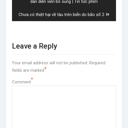
post:
dàn diễn viên bổ sung | Tin tức phim
Next
Chưa có thiệt hại về tàu trên biển do bão số 2
post:
Leave a Reply
Your email address will not be published.
Required
*
fields are marked
*
Comment