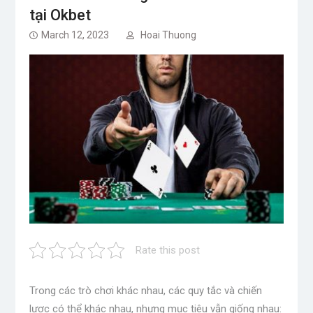
tại Okbet
March 12, 2023
Hoai Thuong
Rate this post
Trong các trò chơi khác nhau, các quy tắc và chiến
lược có thể khác nhau, nhưng mục tiêu vẫn giống nhau: