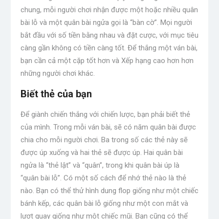
chung, mỗi người chơi nhận được một hoặc nhiều quân
bài lỗ và một quân bài ngửa gọi là “bàn cờ”. Mọi người
bắt đầu với số tiền bằng nhau và đặt cược, với mục tiêu
càng gần không có tiền càng tốt. Để thắng một ván bài,
bạn cần cả một cặp tốt hơn và
Xếp hạng cao hơn
hơn
những người chơi khác.
Biết thẻ của bạn
Để giành chiến thắng với chiến lược, bạn phải biết thẻ
của mình. Trong mỗi ván bài, sẽ có năm quân bài được
chia cho mỗi người chơi. Ba trong số các thẻ này sẽ
được úp xuống và hai thẻ sẽ được úp. Hai quân bài
ngửa là “thẻ lật” và “quân”, trong khi quân bài úp là
“quân bài lỗ”. Có một số cách để nhớ thẻ nào là thẻ
nào. Bạn có thể thử hình dung flop giống như một chiếc
bánh kếp, các quân bài lỗ giống như một con mắt và
lượt quay giống như một chiếc mũi. Bạn cũng có thể