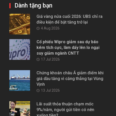
Dành tặng bạn
Giá vàng nửa cuối 2026: UBS chỉ ra
điều kiện để bật tăng trở lại
4 Aug 2026
Cổ phiếu Wipro giảm sau dự báo
kém tích cực, làm dấy lên lo ngại
suy giảm ngành CNTT
17 Jul 2026
Chứng khoán châu Á giảm điểm khi
giá dầu tăng vì căng thẳng tại Vùng
Vịnh
13 Jul 2026
Lãi suất thỏa thuận chạm mốc
9%/năm, người gửi tiền có nên
xuống tiền?