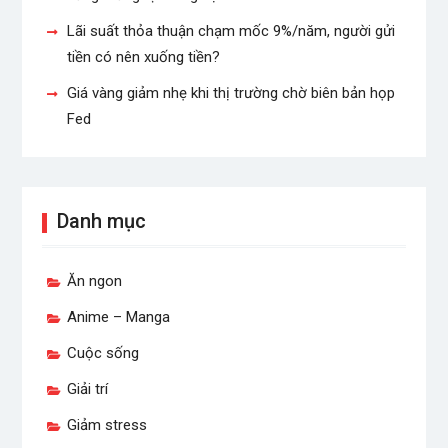
Lãi suất thỏa thuận chạm mốc 9%/năm, người gửi
tiền có nên xuống tiền?
Giá vàng giảm nhẹ khi thị trường chờ biên bản họp
Fed
Danh mục
Ăn ngon
Anime – Manga
Cuộc sống
Giải trí
Giảm stress