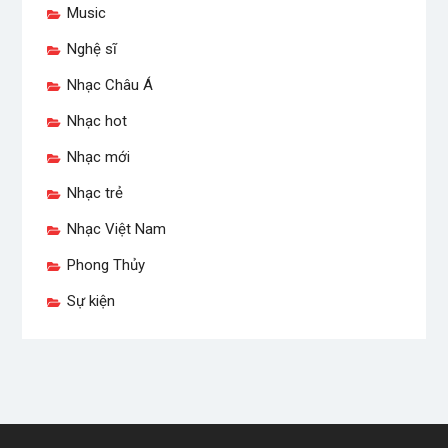
Music
Nghệ sĩ
Nhạc Châu Á
Nhạc hot
Nhạc mới
Nhạc trẻ
Nhạc Việt Nam
Phong Thủy
Sự kiện