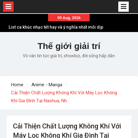
Skip
09 Aug, 2026
to
List ca khúc nhạc tết hay và ý nghĩa nhất mỗi dịp
content
xuân về
Em ơi lên phố – Minh Vương: Màn comeback
Thế giới giải trí
“ngoạn mục” với triệu view
Vô vàn tin tức giải trí, showbiz, đời sống hấp dẫn
Những ca khúc nhạc xuân “sặc mùi” quảng cáo
nhưng vẫn ấn tượng
Lời bài hát Làm Gì Phải Hốt – Sản phẩm âm nhạc
chất lượng chuẩn chất JustaTee
Home
Anime - Manga
Lời bài hát Chúng Ta của Hiện Tại – Sơn Tùng M-
Cải Thiện Chất Lượng Không Khí Với Máy Lọc Không
TP – Full lyrics bản chuẩn
Khí Gia Đình Tại Nashua, Nh
Cải Thiện Chất Lượng Không Khí Với
Máy Lọc Không Khí Gia Đình Tại