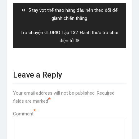
navigation
Previous
5 tay vợt thể thao hàng đầu nên theo dõi để
post:
giành chiến thắng
Next
Trò chuyện GLORIO Tập 132: Đánh thức trò chơi
post:
điện tử
Leave a Reply
Your email address will not be published.
Required
*
fields are marked
*
Comment