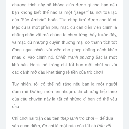
chương trình này sẽ không giúp được gì cho bạn nếu
bạn không biết thế nào là một “jaeger
“
là, nơi tọa lạc
của “Bắc Ambria”, hoặc “Tia chớp tím” được cho là ai.
Mặc dù là một phần phụ, mặc dù dàn diễn viên chính là
những nhân vật mà chúng ta chưa từng thấy trước đây,
và mặc dù nhượng quyền thương mại có thành tích tốt
đáng ngạc nhiên với việc cho phép những cách khác
nhau đi vào chính nó,
Chiến tranh phương Bắc
là một
khó bán. Heck, nó trông chỉ tốt hơn một chút so với
các cảnh mở đầu khét tiếng rẻ tiền của trò chơi!
Tuy nhiên, tôi có thể nói rằng nếu bạn là một người
đam mê Đường mòn len nhuộm, thì chương tiếp theo
của câu chuyện này là tất cả những gì bạn có thể yêu
cầu.
Chỉ chơi hai trận đầu tiên
thép lạnh
trò chơi — để đưa
vào quan điểm, đó chỉ là một nửa của tất cả
Dấu vết