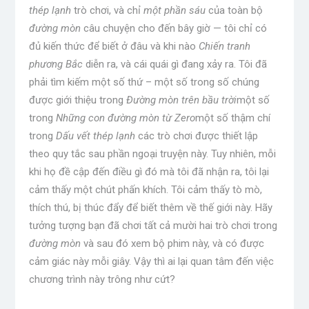
thép lạnh
trò chơi, và chỉ
một phần sáu
của toàn bộ
đường mòn
câu chuyện cho đến bây giờ — tôi chỉ có
đủ kiến ​​thức để biết ở đâu và khi nào
Chiến tranh
phương Bắc
diễn ra, và cái quái gì đang xảy ra. Tôi đã
phải tìm kiếm một số thứ – một số trong số chúng
được giới thiệu trong
Đường mòn trên bầu trời
một số
trong
Những con đường mòn từ Zero
một số thậm chí
trong
Dấu vết thép lạnh
các trò chơi được thiết lập
theo quy tắc sau phần ngoại truyện này. Tuy nhiên, mỗi
khi họ đề cập đến điều gì đó mà tôi đã nhận ra, tôi lại
cảm thấy một chút phấn khích. Tôi cảm thấy tò mò,
thích thú, bị thúc đẩy để biết thêm về thế giới này. Hãy
tưởng tượng bạn đã chơi tất cả mười hai trò chơi trong
đường mòn
và sau đó xem bộ phim này, và có được
cảm giác này mỗi giây. Vậy thì ai lại quan tâm đến việc
chương trình này trông như cứt?