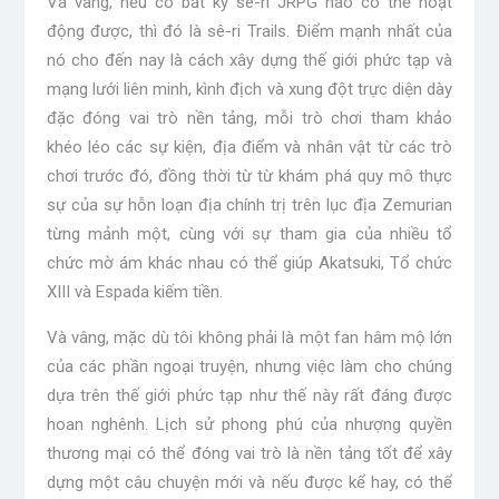
Và vâng, nếu có bất kỳ sê-ri JRPG nào có thể hoạt
động được, thì đó là sê-ri Trails. Điểm mạnh nhất của
nó cho đến nay là cách xây dựng thế giới phức tạp và
mạng lưới liên minh, kình địch và xung đột trực diện dày
đặc đóng vai trò nền tảng, mỗi trò chơi tham khảo
khéo léo các sự kiện, địa điểm và nhân vật từ các trò
chơi trước đó, đồng thời từ từ khám phá quy mô thực
sự của sự hỗn loạn địa chính trị trên lục địa Zemurian
từng mảnh một, cùng với sự tham gia của nhiều tổ
chức mờ ám khác nhau có thể giúp Akatsuki, Tổ chức
XIII và Espada kiếm tiền.
Và vâng, mặc dù tôi không phải là một fan hâm mộ lớn
của các phần ngoại truyện, nhưng việc làm cho chúng
dựa trên thế giới phức tạp như thế này rất đáng được
hoan nghênh. Lịch sử phong phú của nhượng quyền
thương mại có thể đóng vai trò là nền tảng tốt để xây
dựng một câu chuyện mới và nếu được kể hay, có thể