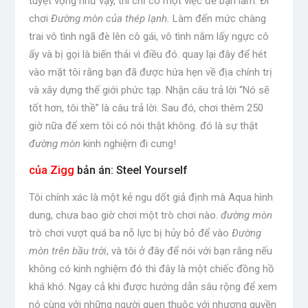
tuyệt vọng như vậy, thì chỉ có một việc để bạn làm. Đi
chơi
Đường mòn của thép lạnh.
Làm đến mức chàng
trai vô tình ngã đè lên cô gái, vô tình nắm lấy ngực cô
ấy và bị gọi là biến thái vì điều đó. quay lại đây để hét
vào mặt tôi rằng bạn đã được hứa hẹn về địa chính trị
và xây dựng thế giới phức tạp. Nhận câu trả lời “Nó sẽ
tốt hơn, tôi thề” là câu trả lời. Sau đó, chơi thêm 250
giờ nữa để xem tôi có nói thật không. đó là sự thật
đường mòn
kinh nghiệm đi cưng!
của Zigg
bản án: Steel Yourself
Tôi chính xác là một kẻ ngu dốt giả định mà Aqua hình
dung, chưa bao giờ chơi một trò chơi nào.
đường mòn
trò chơi vượt quá ba nỗ lực bị hủy bỏ để vào
Đường
mòn trên bầu trời
, và tôi ở đây để nói với bạn rằng nếu
không có kinh nghiệm đó thì đây là một chiếc đồng hồ
khá khó. Ngay cả khi được hướng dẫn sâu rộng để xem
nó cùng với những người quen thuộc với nhượng quyền