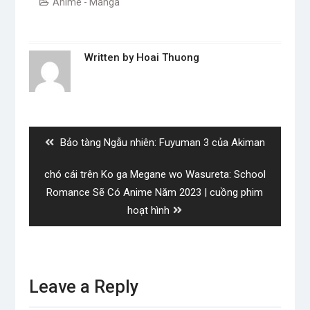
Anime - Manga
Written by
Hoai Thuong
Post
navigation
Previous
Bảo tàng Ngẫu nhiên: Fuyuman 3 của Akiman
post:
Next
chó cái trên Ko ga Megane wo Wasureta: School
post:
Romance Sẽ Có Anime Năm 2023 | cuồng phim
hoạt hình
Leave a Reply