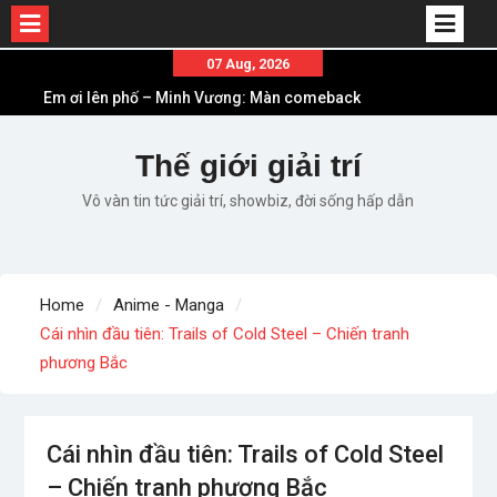
Skip
07 Aug, 2026
Em ơi lên phố – Minh Vương: Màn comeback
to
“ngoạn mục” với triệu view
content
Những ca khúc nhạc xuân “sặc mùi” quảng cáo
nhưng vẫn ấn tượng
Thế giới giải trí
Lời bài hát Làm Gì Phải Hốt – Sản phẩm âm nhạc
Vô vàn tin tức giải trí, showbiz, đời sống hấp dẫn
chất lượng chuẩn chất JustaTee
Lời bài hát Chúng Ta của Hiện Tại – Sơn Tùng M-
TP – Full lyrics bản chuẩn
List ca khúc nhạc tết hay và ý nghĩa nhất mỗi dịp
Home
Anime - Manga
xuân về
Cái nhìn đầu tiên: Trails of Cold Steel – Chiến tranh
phương Bắc
Cái nhìn đầu tiên: Trails of Cold Steel
– Chiến tranh phương Bắc