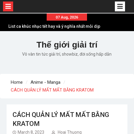
Skip
07 Aug, 2026
to
List ca khúc nhạc tết hay và ý nghĩa nhất mỗi dịp
content
xuân về
Em ơi lên phố – Minh Vương: Màn comeback
Thế giới giải trí
“ngoạn mục” với triệu view
Vô vàn tin tức giải trí, showbiz, đời sống hấp dẫn
Những ca khúc nhạc xuân “sặc mùi” quảng cáo
nhưng vẫn ấn tượng
Lời bài hát Làm Gì Phải Hốt – Sản phẩm âm nhạc
chất lượng chuẩn chất JustaTee
Home
Anime - Manga
Lời bài hát Chúng Ta của Hiện Tại – Sơn Tùng M-
CÁCH QUẢN LÝ MẤT MẤT BẰNG KRATOM
TP – Full lyrics bản chuẩn
CÁCH QUẢN LÝ MẤT MẤT BẰNG
KRATOM
March 8, 2023
Hoai Thuong