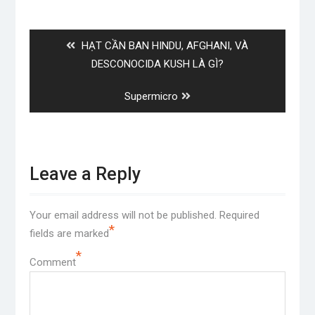
Post
navigation
Previous
HẠT CẦN BAN HINDU, AFGHANI, VÀ
post:
DESCONOCIDA KUSH LÀ GÌ?
Next
Supermicro
post:
Leave a Reply
Your email address will not be published.
Required
*
fields are marked
*
Comment