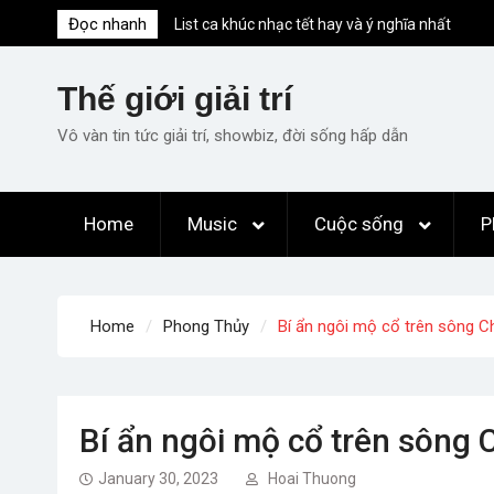
Skip
Đọc nhanh
List ca khúc nhạc tết hay và ý nghĩa nhất
to
mỗi dịp xuân về
content
Em ơi lên phố – Minh Vương: Màn
Thế giới giải trí
comeback “ngoạn mục” với triệu view
Những ca khúc nhạc xuân “sặc mùi” quảng
Vô vàn tin tức giải trí, showbiz, đời sống hấp dẫn
cáo nhưng vẫn ấn tượng
Lời bài hát Làm Gì Phải Hốt – Sản phẩm âm
nhạc chất lượng chuẩn chất JustaTee
Home
Music
Cuộc sống
P
Lời bài hát Chúng Ta của Hiện Tại – Sơn
Tùng M-TP – Full lyrics bản chuẩn
Home
Phong Thủy
Bí ẩn ngôi mộ cổ trên sông C
Bí ẩn ngôi mộ cổ trên sông 
January 30, 2023
Hoai Thuong