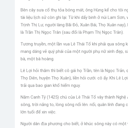
Bên cây sưa cổ thụ tỏa bóng mát, ông Hùng kể cho tôi n
tài liệu lịch sử còn ghi lại: Từ khi dấy binh ở núi Lam Sơn,
Trịnh Thị Lư, người làng Bãi Đỏ, Xuân Bái, Thọ Xuân nay); 
là Trần Thị Ngọc Trân (sau đổi là Phạm Thị Ngọc Trân).
Tương truyền, một lần vua Lê Thái Tổ khi phải qua sông k
mang dáng vẻ quý phái của một người phụ nữ xinh đẹp, s
bà, một bà hoàng.
Lê Lợi hỏi thăm thì biết cô gái họ Trần, tên là Ngọc Trản
Thọ Diên, huyện Thọ Xuân), liền hỏi cưới. cô ấy. Khi Lê L
trải qua bao gian khổ hiểm nguy.
Năm Canh Tý (1425) chú của Lê Thái Tổ vây thành Nghệ A
sông, trời nắng to, lòng sông nổi lên. nổi, quân lính đan
lớn tuổi để xin việc.
Người dân địa phương cho biết, ở khúc sông này có một v