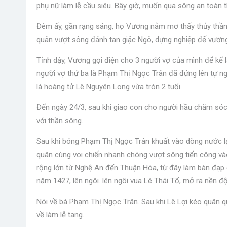
phụ nữ làm lễ cầu siêu. Bây giờ, muốn qua sông an toàn thì
Đêm ấy, gần rạng sáng, họ Vương nằm mơ thấy thủy thần 
quân vượt sông đánh tan giặc Ngô, dựng nghiệp đế vương.
Tỉnh dậy, Vương gọi điện cho 3 người vợ của mình để kể lạ
người vợ thứ ba là Phạm Thị Ngọc Trân đã đứng lên tự ngu
là hoàng tử Lê Nguyên Long vừa tròn 2 tuổi.
Đến ngày 24/3, sau khi giao con cho người hầu chăm sóc, 
với thần sông.
Sau khi bóng Phạm Thị Ngọc Trân khuất vào dòng nước lạn
quân cùng voi chiến nhanh chóng vượt sông tiến công vào
rộng lớn từ Nghệ An đến Thuận Hóa, từ đây làm bàn đạp 
năm 1427, lên ngôi. lên ngôi vua Lê Thái Tổ, mở ra nền độ
Nói về bà Phạm Thị Ngọc Trân. Sau khi Lê Lợi kéo quân qu
về làm lễ tang.