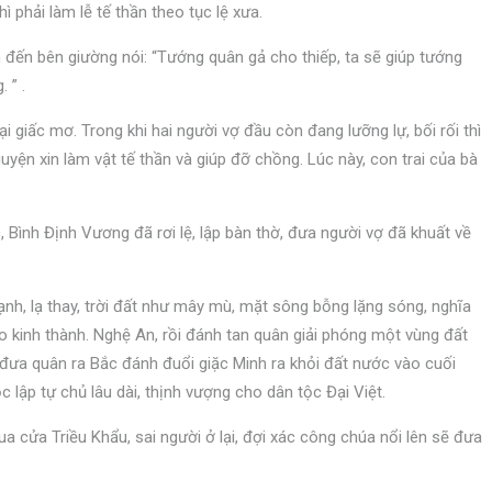
 phải làm lễ tế thần theo tục lệ xưa.
đến bên giường nói: “Tướng quân gả cho thiếp, ta sẽ giúp tướng
 ” .
i giấc mơ. Trong khi hai người vợ đầu còn đang lưỡng lự, bối rối thì
yện xin làm vật tế thần và giúp đỡ chồng. Lúc này, con trai của bà
Bình Định Vương đã rơi lệ, lập bàn thờ, đưa người vợ đã khuất về
h, lạ thay, trời đất như mây mù, mặt sông bỗng lặng sóng, nghĩa
 kinh thành. Nghệ An, rồi đánh tan quân giải phóng một vùng đất
đưa quân ra Bắc đánh đuổi giặc Minh ra khỏi đất nước vào cuối
c lập tự chủ lâu dài, thịnh vượng cho dân tộc Đại Việt.
a cửa Triều Khẩu, sai người ở lại, đợi xác công chúa nổi lên sẽ đưa