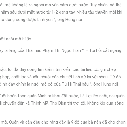
ôi mộ không lộ ra ngoài mà vẫn nằm dưới nước. Tuy nhiên, có thể
 nằm sâu dưới mặt nước từ 1-2 gang tay. Nhiều tàu thuyền mỗi khi
o dòng sông được bình yên ”, ông Hùng nói.
ột ngôi mộ bí ẩn.
y là lăng của Thái hậu Phạm Thị Ngọc Trân?” – Tôi hỏi cắt ngang
u, tôi đã dày công tìm kiếm, tìm kiếm các tài liệu cổ, ghi chép
hợp, chắt lọc và xâu chuỗi các chi tiết lịch sử lại với nhau. Từ đó
nh đây chính là ngôi mộ cổ của Từ Hi Thái hậu ”, ông Hùng nói.
ổi hoàn toàn quân Minh ra khỏi đất nước, Lê Lợi lên ngôi, sai quân
i chuyển đến xã Thịnh Mỹ, Thọ Diên thì trời tối, không kịp qua sông
 mộ. Quân và dân đều cho rằng đây là ý đồ của bà nên đã cho chôn