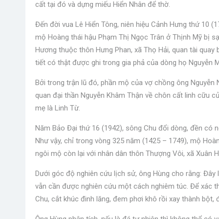
cất tại đó và dựng miếu Hiển Nhân để thờ.
Đến đời vua Lê Hiển Tông, niên hiệu Cảnh Hưng thứ 10 (17
mộ Hoàng thái hậu Phạm Thị Ngọc Trân ở Thịnh Mỹ bị sạt 
Hương thuộc thôn Hưng Phan, xã Thọ Hải, quan tài quay ba
tiết có thật được ghi trong gia phả của dòng họ Nguyễn 
Bởi trong trận lũ đó, phần mộ của vợ chồng ông Nguyễn Nh
quan đại thần Nguyễn Khâm Thận về chôn cất linh cữu củ
mẹ là Linh Từ.
Năm Bảo Đại thứ 16 (1942), sông Chu đổi dòng, đền có ngu
Như vậy, chỉ trong vòng 325 năm (1425 – 1749), mộ Hoàn
ngôi mộ còn lại với nhân dân thôn Thượng Vôi, xã Xuân H
Dưới góc độ nghiên cứu lịch sử, ông Hùng cho rằng: Đây 
vẫn cần được nghiên cứu một cách nghiêm túc. Để xác t
Chu, cắt khúc đinh lăng, đem phơi khô rồi xay thành bột, đ