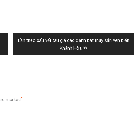
Next
Lần theo dấu vết tàu giã cào đánh bắt thủy sản ven biển
post:
Khánh Hòa
*
 are marked