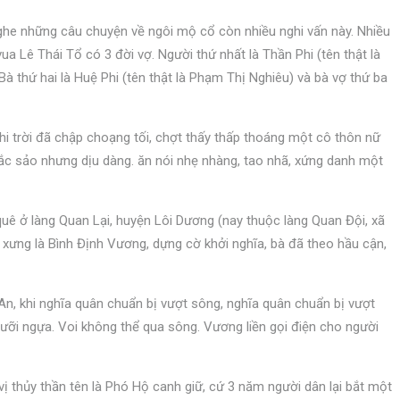
ghe những câu chuyện về ngôi mộ cổ còn nhiều nghi vấn này. Nhiều
 vua Lê Thái Tổ có 3 đời vợ. Người thứ nhất là Thần Phi (tên thật là
Bà thứ hai là Huệ Phi (tên thật là Phạm Thị Nghiêu) và bà vợ thứ ba
hi trời đã chập choạng tối, chợt thấy thấp thoáng một cô thôn nữ
ắc sảo nhưng dịu dàng. ăn nói nhẹ nhàng, tao nhã, xứng danh một
, quê ở làng Quan Lại, huyện Lôi Dương (nay thuộc làng Quan Đội, xã
ợi xưng là Bình Định Vương, dựng cờ khởi nghĩa, bà đã theo hầu cận,
n, khi nghĩa quân chuẩn bị vượt sông, nghĩa quân chuẩn bị vượt
g cưỡi ngựa. Voi không thể qua sông. Vương liền gọi điện cho người
ị thủy thần tên là Phó Hộ canh giữ, cứ 3 năm người dân lại bắt một