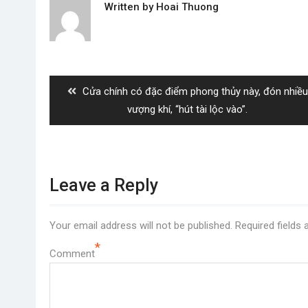
Written by
Hoai Thuong
Post
navigation
Previous
Cửa chính có đặc điểm phong thủy này, đón nhiều
post:
vượng khí, “hút tài lộc vào”.
Leave a Reply
Your email address will not be published.
Required fields
*
Comment