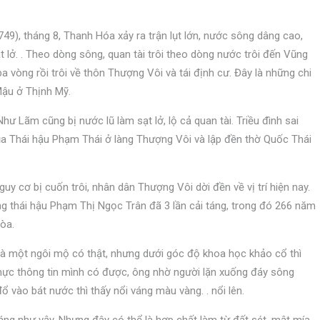
49), tháng 8, Thanh Hóa xảy ra trận lụt lớn, nước sông dâng cao,
lở. . Theo dòng sông, quan tài trôi theo dòng nước trôi đến Vũng
 vòng rồi trôi về thôn Thượng Vôi và tái định cư. Đây là những chi
Mậu ở Thịnh Mỹ.
ư Lãm cũng bị nước lũ làm sạt lở, lộ cả quan tài. Triều đình sai
a Thái hậu Phạm Thái ở làng Thượng Vôi và lập đền thờ Quốc Thái
y cơ bị cuốn trôi, nhân dân Thượng Vôi dời đền về vị trí hiện nay.
g thái hậu Phạm Thị Ngọc Trân đã 3 lần cải táng, trong đó 266 năm
òa.
là một ngôi mộ có thật, nhưng dưới góc độ khoa học khảo cổ thì
hực thông tin mình có được, ông nhờ người lặn xuống đáy sông
ổ vào bát nước thì thấy nổi váng màu vàng. . nổi lên.