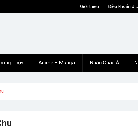
Giới thiệu
Điều khoản dịc
hong Thủy
Anime – Manga
Nhạc Châu Á
N
hu
Chu