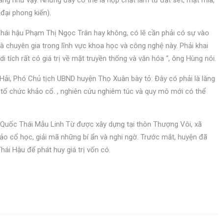
váng như vậy. Nhưng đây có thể là hợp chất làm từ đất sét, mật mía,
 đại phong kiến).
Thái hậu Phạm Thị Ngọc Trân hay không, có lẽ cần phải có sự vào
 chuyên gia trong lĩnh vực khoa học và công nghệ này. Phải khai
tích rất có giá trị về mặt truyền thống và văn hóa “, ông Hùng nói.
ải, Phó Chủ tịch UBND huyện Thọ Xuân bày tỏ: Đây có phải là lăng
 tổ chức khảo cổ. , nghiên cứu nghiêm túc và quy mô mới có thể
ền Quốc Thái Mẫu Linh Từ được xây dựng tại thôn Thượng Vôi, xã
o cổ học, giải mã những bí ẩn và nghi ngờ. Trước mắt, huyện đã
hái Hậu để phát huy giá trị vốn có.