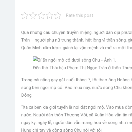
Rate this post
Qua những câu chuyện truyền miệng, người dân địa phươn
Trân – người phụ nữ trung thành, hết lòng vì thần sông, 
Quân Minh xâm lược, giành lại vận mệnh và mở ra một thời
Đền thờ Thái hậu Phạm Thị Ngọc Trân ở thôn Thượ
Trong cái nắng gay gắt cuối tháng 7, tôi theo ông Hoàn
sông bên ngôi mộ cổ. Vào mùa này, nước sông Chu không
Đông.
“Xa xa bên kia giới tuyến là nơi đặt ngôi mộ. Vào mùa đ
nước. Người dân thôn Thượng Vôi, xã Xuân Hòa vẫn tin r
ngày kỵ, ngày lễ, người dân vẫn mang hoa về sông như một
Hùng chỉ tay về dòng sông Chu nói với tôi.