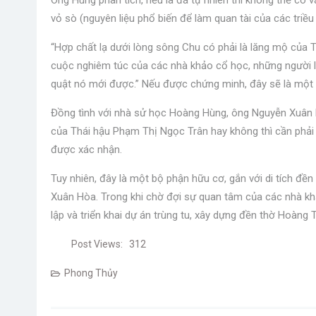
Ông Hùng phân tích, nếu là đá tự nhiên thì không thể có 
vỏ sò (nguyên liệu phổ biến để làm quan tài của các triều
“Hợp chất lạ dưới lòng sông Chu có phải là lăng mộ của 
cuộc nghiêm túc của các nhà khảo cổ học, những người là
quật nó mới được.” Nếu được chứng minh, đây sẽ là một di 
Đồng tình với nhà sử học Hoàng Hùng, ông Nguyễn Xuân H
của Thái hậu Phạm Thị Ngọc Trân hay không thì cần phải
được xác nhận.
Tuy nhiên, đây là một bộ phận hữu cơ, gắn với di tích đ
Xuân Hòa. Trong khi chờ đợi sự quan tâm của các nhà khả
lập và triển khai dự án trùng tu, xây dựng đền thờ Hoàng T
Post Views:
312
Phong Thủy