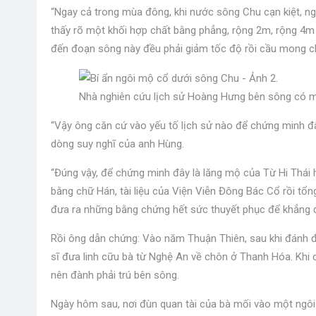
“Ngay cả trong mùa đông, khi nước sông Chu cạn kiệt, ng
thấy rõ một khối hợp chất bằng phẳng, rộng 2m, rộng 4m
đến đoạn sông này đều phải giảm tốc độ rồi cầu mong ch
Nhà nghiên cứu lịch sử Hoàng Hưng bên sông có m
“Vậy ông căn cứ vào yếu tố lịch sử nào để chứng minh đâ
dòng suy nghĩ của anh Hùng.
“Đúng vậy, để chứng minh đây là lăng mộ của Từ Hi Thái hậ
bằng chữ Hán, tài liệu của Viện Viễn Đông Bác Cổ rồi tổng 
đưa ra những bằng chứng hết sức thuyết phục để khẳng đị
Rồi ông dẫn chứng: Vào năm Thuận Thiên, sau khi đánh đu
sĩ đưa linh cữu bà từ Nghệ An về chôn ở Thanh Hóa. Khi d
nên đành phải trú bên sông.
Ngày hôm sau, nơi đùn quan tài của bà mối vào một ngôi