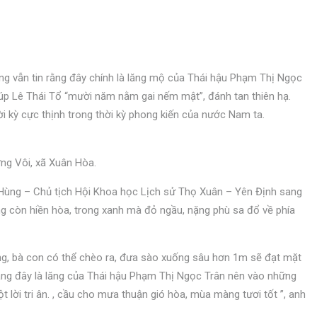
g vẫn tin rằng đây chính là lăng mộ của Thái hậu Phạm Thị Ngọc
giúp Lê Thái Tổ “mười năm nằm gai nếm mật”, đánh tan thiên hạ.
 kỳ cực thịnh trong thời kỳ phong kiến ​​của nước Nam ta.
ng Vôi, xã Xuân Hòa.
g Hùng – Chủ tịch Hội Khoa học Lịch sử Thọ Xuân – Yên Định sang
 còn hiền hòa, trong xanh mà đỏ ngầu, nặng phù sa đổ về phía
ông, bà con có thể chèo ra, đưa sào xuống sâu hơn 1m sẽ đạt mặt
ằng đây là lăng của Thái hậu Phạm Thị Ngọc Trân nên vào những
 lời tri ân. , cầu cho mưa thuận gió hòa, mùa màng tươi tốt ”, anh