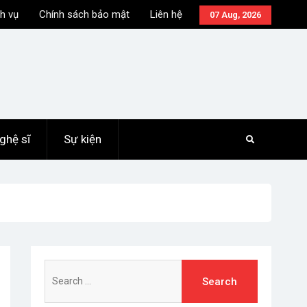
h vụ
Chính sách bảo mật
Liên hệ
07 Aug, 2026
ghệ sĩ
Sự kiện
Search
for: