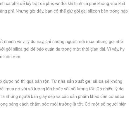
h cà phê để lấy bột cà phê, và đôi khi bình cà phê không vừa khít.
ng phí. Nhưng giờ đây, bạn có thể giữ gói gel silicon bên trong nắp
 nhanh và vì lý do này, chỉ những người mới mua những gói nhỏ
i gói silica gel để bảo quản da trong một thời gian dài. Vì vậy, hy
n luôn mới.
có được nó thì quá bận rộn. Từ
nhà sản xuất gel silica
sẽ không
ải mua nó với số lượng lớn hoặc với số lượng tốt. Có nhiều lý do
 là những người bán giày dép và các sản phẩm khác cần có silica
rọng bằng cách chăm sóc môi trường là tốt. Có một số người hiện