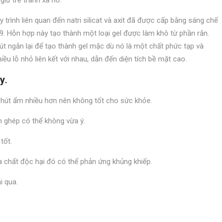
giữ trẻ tránh xa nó.
 trình liên quan đến natri silicat và axit đã được cấp bằng sáng chế
. Hỗn hợp này tạo thành một loại gel được làm khô từ phần rắn.
út ngắn lại để tạo thành gel mặc dù nó là một chất phức tạp và
iều lỗ nhỏ liên kết với nhau, dẫn đến diện tích bề mặt cao.
ày
.
 hút ẩm nhiều hơn nên không tốt cho sức khỏe.
h ghép có thể không vừa ý.
tốt.
a chất độc hại đó có thể phản ứng khủng khiếp.
i qua.