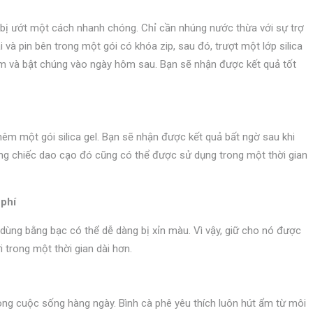
ại bị ướt một cách nhanh chóng. Chỉ cần nhúng nước thừa với sự trợ
 và pin bên trong một gói có khóa zip, sau đó, trượt một lớp silica
êm và bật chúng vào ngày hôm sau. Bạn sẽ nhận được kết quả tốt
êm một gói silica gel. Bạn sẽ nhận được kết quả bất ngờ sau khi
ững chiếc dao cạo đó cũng có thể được sử dụng trong một thời gian
 phí
dùng bằng bạc có thể dễ dàng bị xỉn màu. Vì vậy, giữ cho nó được
 trong một thời gian dài hơn.
ong cuộc sống hàng ngày. Bình cà phê yêu thích luôn hút ẩm từ môi