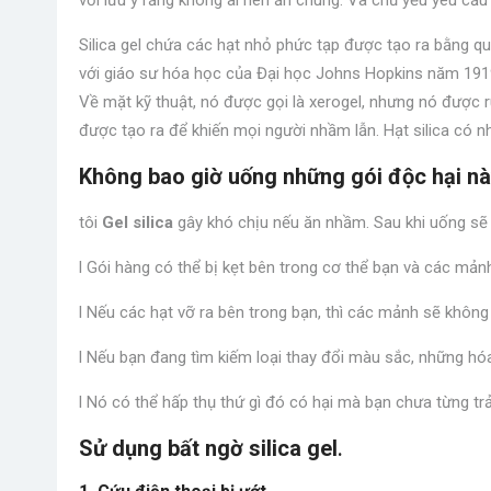
với lưu ý rằng không ai nên ăn chúng. Và chủ yếu yêu cầu 
Silica gel chứa các hạt nhỏ phức tạp được tạo ra bằng quy
với giáo sư hóa học của Đại học Johns Hopkins năm 1919
Về mặt kỹ thuật, nó được gọi là xerogel, nhưng nó được r
được tạo ra để khiến mọi người nhầm lẫn. Hạt silica có nh
Không bao giờ uống những gói độc hại n
tôi
Gel silica
gây khó chịu nếu ăn nhầm. Sau khi uống sẽ
l Gói hàng có thể bị kẹt bên trong cơ thể bạn và các mản
l Nếu các hạt vỡ ra bên trong bạn, thì các mảnh sẽ không 
l Nếu bạn đang tìm kiếm loại thay đổi màu sắc, những hó
l Nó có thể hấp thụ thứ gì đó có hại mà bạn chưa từng trả
Sử dụng bất ngờ silica gel
.