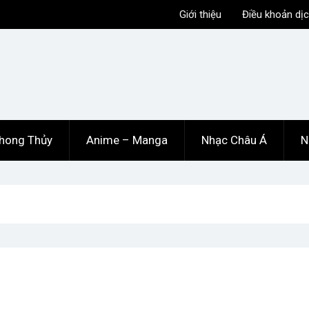
Giới thiệu
Điều khoản dịc
hong Thủy
Anime – Manga
Nhạc Châu Á
N