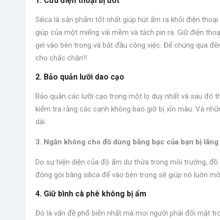
1. Cứu điện thoại bị ướt
Silica là sản phẩm tốt nhất giúp hút ẩm ra khỏi điện tho
giúp của một miếng vải mềm và tách pin ra. Giữ điện thoại
gel vào bên trong và bắt đầu công việc. Để chúng qua đ
cho chắc chắn!!
2. Bảo quản lưỡi dao cạo
Bảo quản các lưỡi cạo trong một lọ duy nhất và sau đó th
kiểm tra rằng các cạnh không bao giờ bị xỉn màu. Và nh
dài.
3. Ngăn không cho đồ dùng bằng bạc của bạn bị lãng
Do sự hiện diện của độ ẩm dư thừa trong môi trường, đồ 
đóng gói bằng silica để vào bên trong sẽ giúp nó luôn mới
4. Giữ bình cà phê không bị ẩm
Đó là vấn đề phổ biến nhất mà mọi người phải đối mặt tr