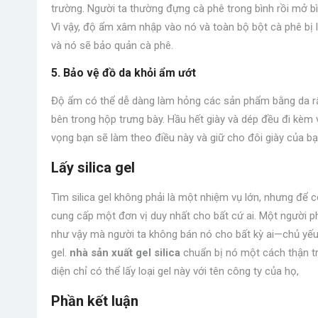
trường. Người ta thường đựng cà phê trong bình rồi mở bìn
Vì vậy, độ ẩm xâm nhập vào nó và toàn bộ bột cà phê bị lã
và nó sẽ bảo quản cà phê.
5. Bảo vệ đồ da khỏi ẩm ướt
Độ ẩm có thể dễ dàng làm hỏng các sản phẩm bằng da rất
bên trong hộp trưng bày. Hầu hết giày và dép đều đi kèm vớ
vọng bạn sẽ làm theo điều này và giữ cho đôi giày của bạ
Lấy silica gel
Tìm silica gel không phải là một nhiệm vụ lớn, nhưng để 
cung cấp một đơn vị duy nhất cho bất cứ ai. Một người ph
như vậy mà người ta không bán nó cho bất kỳ ai—chủ yếu
gel.
nhà sản xuất gel silica
chuẩn bị nó một cách thận t
diện chỉ có thể lấy loại gel này với tên công ty của họ,
Phần kết luận