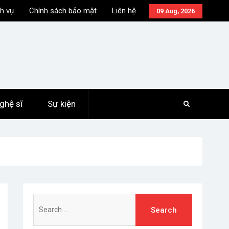
h vụ
Chính sách bảo mật
Liên hệ
09 Aug, 2026
ghệ sĩ
Sự kiện
Search
for: