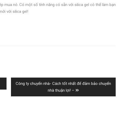
dép mua nó. Có một số tính năng có sẵn với silica gel có thể làm bạn
i với silica gel!
Next
Công ty chuyển nhà- Cách tốt nhất để đảm bảo chuyển
post:
nhà thuận lợi! –