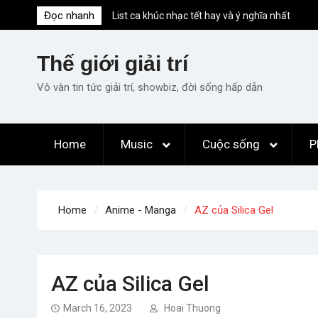
Skip
Đọc nhanh
List ca khúc nhạc tết hay và ý nghĩa nhất
to
mỗi dịp xuân về
content
Em ơi lên phố – Minh Vương: Màn
Thế giới giải trí
comeback “ngoạn mục” với triệu view
Những ca khúc nhạc xuân “sặc mùi” quảng
Vô vàn tin tức giải trí, showbiz, đời sống hấp dẫn
cáo nhưng vẫn ấn tượng
Lời bài hát Làm Gì Phải Hốt – Sản phẩm âm
nhạc chất lượng chuẩn chất JustaTee
Home
Music
Cuộc sống
P
Lời bài hát Chúng Ta của Hiện Tại – Sơn
Tùng M-TP – Full lyrics bản chuẩn
Home
Anime - Manga
AZ của Silica Gel
AZ của Silica Gel
March 16, 2023
Hoai Thuong