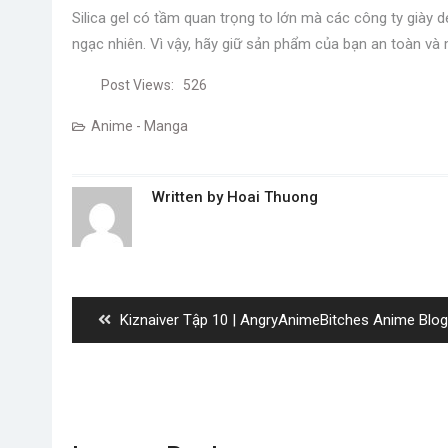
Silica gel có tầm quan trọng to lớn mà các công ty giày 
ngạc nhiên. Vì vậy, hãy giữ sản phẩm của bạn an toàn và mớ
Post Views:
526
Anime - Manga
Written by
Hoai Thuong
Post
navigation
Previous
Kiznaiver Tập 10 | AngryAnimeBitches Anime Blog
post: