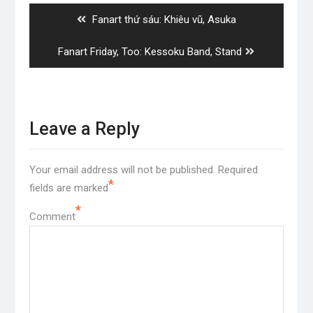
Previous
Fanart thứ sáu: Khiêu vũ, Asuka
post:
Next
Fanart Friday, Too: Kessoku Band, Stand
post:
Leave a Reply
Your email address will not be published.
Required
*
fields are marked
*
Comment