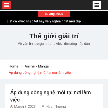
Skip
09 Aug, 2026
List ca khúc nhạc tết hay và ý nghĩa nhất mỗi dịp
to
xuân về
content
Em ơi lên phố – Minh Vương: Màn comeback
“ngoạn mục” với triệu view
Thế giới giải trí
Những ca khúc nhạc xuân “sặc mùi” quảng cáo
Vô vàn tin tức giải trí, showbiz, đời sống hấp dẫn
nhưng vẫn ấn tượng
Lời bài hát Làm Gì Phải Hốt – Sản phẩm âm nhạc
chất lượng chuẩn chất JustaTee
Lời bài hát Chúng Ta của Hiện Tại – Sơn Tùng M-
Home
Anime - Manga
TP – Full lyrics bản chuẩn
Áp dụng công nghệ mới tại nơi làm việc
Áp dụng công nghệ mới tại nơi làm
việc
March 3, 2023
Hoai Thuong