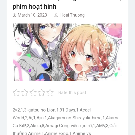
phim hoạt hình
March 10, 2023
Hoai Thuong
Rate this post
2×2,1,3-gatsu no Lion,1,91 Days,1,Accel
World,2,Ai,1,Ajin,1,Akagami no Shirayuki-hime,1,Akame
Ga Kill!,2,Akcja,8,Amagi Công viên rực rỡ,1,AMV,3,Giải
thưởng Anime,1,Anime Expo,1,Anime vs