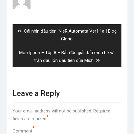
Post
navigation
Previous
Cái nhìn đầu tiên: NieR:Automata Ver1.1a | Blog
post:
Glorio
Next
Mou Ippon – Tập 8 – Bắt đầu giải đấu mùa hè và
post:
trận đấu lớn đầu tiên của Michi
Leave a Reply
Your email address will not be published.
Required
*
fields are marked
*
Comment