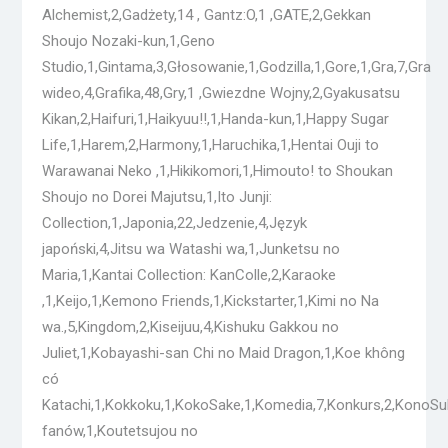
Alchemist,2,Gadżety,14 , Gantz:O,1 ,GATE,2,Gekkan
Shoujo Nozaki-kun,1,Geno
Studio,1,Gintama,3,Głosowanie,1,Godzilla,1,Gore,1,Gra,7,Gra
wideo,4,Grafika,48,Gry,1 ,Gwiezdne Wojny,2,Gyakusatsu
Kikan,2,Haifuri,1,Haikyuu!!,1,Handa-kun,1,Happy Sugar
Life,1,Harem,2,Harmony,1,Haruchika,1,Hentai Ouji to
Warawanai Neko ,1,Hikikomori,1,Himouto! to Shoukan
Shoujo no Dorei Majutsu,1,Ito Junji:
Collection,1,Japonia,22,Jedzenie,4,Język
japoński,4,Jitsu wa Watashi wa,1,Junketsu no
Maria,1,Kantai Collection: KanColle,2,Karaoke
,1,Keijo,1,Kemono Friends,1,Kickstarter,1,Kimi no Na
wa.,5,Kingdom,2,Kiseijuu,4,Kishuku Gakkou no
Juliet,1,Kobayashi-san Chi no Maid Dragon,1,Koe không
có
Katachi,1,Kokkoku,1,KokoSake,1,Komedia,7,Konkurs,2,KonoS
fanów,1,Koutetsujou no