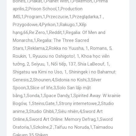
Bones,1,Plakat,1,Planet With,1,Pokemon,1,Prima
aprilis,2,Prison School,1,Production
IMS,1,Program,1,Przeczucie,1,Przeglądarka,1 ,
Przygodowe,4,Pyrkon,1,Rakugo,1,Xếp
hạng,66,Re:Zero,1,Reddit,1,Regalia: Of Men and
Monarchs,1,Regalia: The Three Sacred
Stars,1,Reklama,2,Rokka no Yuusha, 1, Romans, 5,
Roukin, 1, Ryuuou no Oshigoto!, 1, Khoa học viễn
tưởng, 2, Seiyuu, 1, Nối tiếp, 137, Shia LaBeouf, 1,
Shigatsu wa Kimi no Uso, 1, Shiningek i no Bahamut:
Genesis,2,Shounen,4,Sidonia no Kishi,3,Silver
Spoon,3,Slice of life,3,Solo San lấp mặt
bằng,1,Sonda,1,Space Dandy,1,Spirited Away: W krainie
Bogów, 1,Steins;Gate,1,Strony internetowe,2,Studio
anime,3,Studio Ghibli,7,Siêu nhiên,4,Sword Art
Online,6,Sword Art Online: Memory Defrag,1,Sword
Oratoria,1,Szkolne,2 ,Taifuu no Noruda,1,Taimadou
Gakuen 35 Shiken