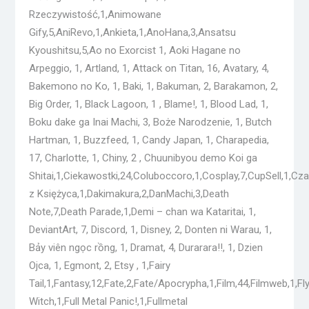
Rzeczywistość,1,Animowane
Gify,5,AniRevo,1,Ankieta,1,AnoHana,3,Ansatsu
Kyoushitsu,5,Ao no Exorcist 1, Aoki Hagane no
Arpeggio, 1, Artland, 1, Attack on Titan, 16, Avatary, 4,
Bakemono no Ko, 1, Baki, 1, Bakuman, 2, Barakamon, 2,
Big Order, 1, Black Lagoon, 1 , Blame!, 1, Blood Lad, 1,
Boku dake ga Inai Machi, 3, Boże Narodzenie, 1, Butch
Hartman, 1, Buzzfeed, 1, Candy Japan, 1, Charapedia,
17, Charlotte, 1, Chiny, 2 , Chuunibyou demo Koi ga
Shitai,1,Ciekawostki,24,Coluboccoro,1,Cosplay,7,CupSell,1,Cza
z Księżyca,1,Dakimakura,2,DanMachi,3,Death
Note,7,Death Parade,1,Demi – chan wa Kataritai, 1,
DeviantArt, 7, Discord, 1, Disney, 2, Donten ni Warau, 1,
Bảy viên ngọc rồng, 1, Dramat, 4, Durarara!!, 1, Dzien
Ojca, 1, Egmont, 2, Etsy , 1,Fairy
Tail,1,Fantasy,12,Fate,2,Fate/Apocrypha,1,Film,44,Filmweb,1,Fl
Witch,1,Full Metal Panic!,1,Fullmetal