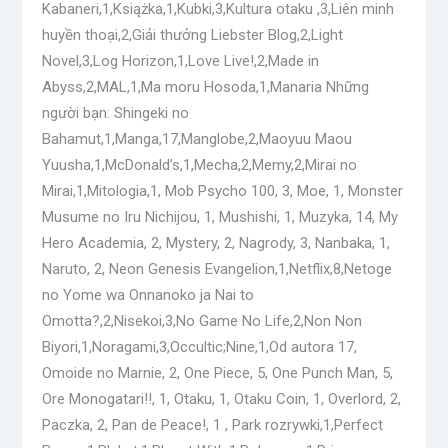
Kabaneri,1,Książka,1,Kubki,3,Kultura otaku ,3,Liên minh
huyền thoại,2,Giải thưởng Liebster Blog,2,Light
Novel,3,Log Horizon,1,Love Live!,2,Made in
Abyss,2,MAL,1,Ma moru Hosoda,1,Manaria Những
người bạn: Shingeki no
Bahamut,1,Manga,17,Manglobe,2,Maoyuu Maou
Yuusha,1,McDonald’s,1,Mecha,2,Memy,2,Mirai no
Mirai,1,Mitologia,1, Mob Psycho 100, 3, Moe, 1, Monster
Musume no Iru Nichijou, 1, Mushishi, 1, Muzyka, 14, My
Hero Academia, 2, Mystery, 2, Nagrody, 3, Nanbaka, 1,
Naruto, 2, Neon Genesis Evangelion,1,Netflix,8,Netoge
no Yome wa Onnanoko ja Nai to
Omotta?,2,Nisekoi,3,No Game No Life,2,Non Non
Biyori,1,Noragami,3,Occultic;Nine,1,Od autora 17,
Omoide no Marnie, 2, One Piece, 5, One Punch Man, 5,
Ore Monogatari!!, 1, Otaku, 1, Otaku Coin, 1, Overlord, 2,
Paczka, 2, Pan de Peace!, 1 , Park rozrywki,1,Perfect