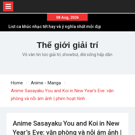
Skip
08 Aug, 2026
to
List ca khúc nhạc tết hay và ý nghĩa nhất mỗi dịp
content
xuân về
Em ơi lên phố – Minh Vương: Màn comeback
Thế giới giải trí
“ngoạn mục” với triệu view
Vô vàn tin tức giải trí, showbiz, đời sống hấp dẫn
Những ca khúc nhạc xuân “sặc mùi” quảng cáo
nhưng vẫn ấn tượng
Lời bài hát Làm Gì Phải Hốt – Sản phẩm âm nhạc
chất lượng chuẩn chất JustaTee
Home
Anime - Manga
Lời bài hát Chúng Ta của Hiện Tại – Sơn Tùng M-
Anime Sasayaku You and Koi in New Year’s Eve: văn
TP – Full lyrics bản chuẩn
phòng và nỗi ám ảnh | phim hoạt hình
Anime Sasayaku You and Koi in New
Year’s Eve: văn phòng và nỗi ám ảnh |