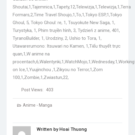
Shoutai,1,Tajemnica,1,Tapety,12,Telewizja,1,Telewizja,1,Terra
Formars,2,Time Travel Shoujo,1,To,1,Tokyo ESP,1,Tokyo
Ghoul, 5, Tokyo Ghoul: re, 1, Tsuyokute New Saga, 1,
Turystyka, 1, Phim truyền hình, 3, Tydzień z anime, 401,
TyranoBuilder, 1, Urodziny, 2, Ushio to Tora, 1,
Utawarerumono: Itsuwari no Kamen, 1,Tiểu thuyết trực
quan,1,W anime na
procentach,6,Walentynki,1,WatchMojo,1,Wednesday,1,Working!!
on Ice,1,Yuujinchou ,1,Zikyou no Terror,1,Zom
100,1,Zombie,1,Zwiastun,22,
Post Views:
403
Anime - Manga
Written by
Hoai Thuong