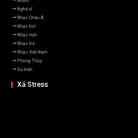
Music
Nghệ sĩ
Nhạc Châu Á
Nhạc hot
Nhạc mới
Nhạc trẻ
Nhạc Việt Nam
Phong Thủy
Sự kiện
Xả Stress
Điểm danh top 10 phim hài hay nhất
mọi thời đại
26 Jan 2023
Bạn đã thử “nhân phẩm” với game
đang gây sốt Auto Chess chưa?