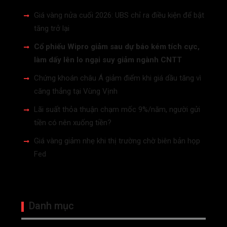
Giá vàng nửa cuối 2026: UBS chỉ ra điều kiện để bật
tăng trở lại
Cổ phiếu Wipro giảm sau dự báo kém tích cực,
làm dấy lên lo ngại suy giảm ngành CNTT
Chứng khoán châu Á giảm điểm khi giá dầu tăng vì
căng thẳng tại Vùng Vịnh
Lãi suất thỏa thuận chạm mốc 9%/năm, người gửi
tiền có nên xuống tiền?
Giá vàng giảm nhẹ khi thị trường chờ biên bản họp
Fed
Danh mục