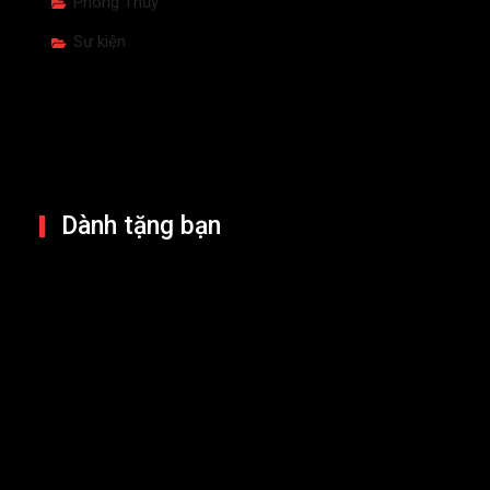
Phong Thủy
Sự kiện
Dành tặng bạn
Giá vàng nửa cuối 2026: UBS chỉ ra
điều kiện để bật tăng trở lại
4 Aug 2026
Cổ phiếu Wipro giảm sau dự báo
kém tích cực, làm dấy lên lo ngại
suy giảm ngành CNTT
17 Jul 2026