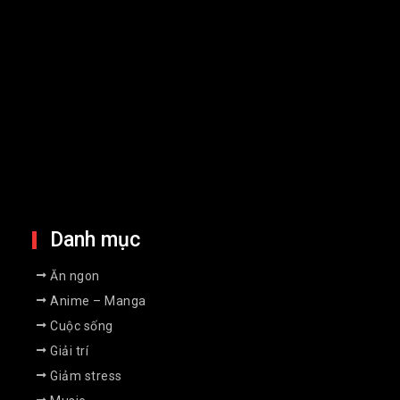
Chứng khoán châu Á giảm điểm khi
giá dầu tăng vì căng thẳng tại Vùng
Vịnh
13 Jul 2026
Lãi suất thỏa thuận chạm mốc
9%/năm, người gửi tiền có nên
xuống tiền?
9 Jul 2026
Danh mục
Ăn ngon
Anime – Manga
Cuộc sống
Giải trí
Giảm stress