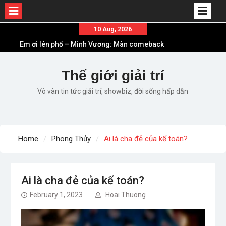
Skip
10 Aug, 2026
to
Em ơi lên phố – Minh Vương: Màn comeback
content
“ngoạn mục” với triệu view
Những ca khúc nhạc xuân “sặc mùi” quảng cáo
Thế giới giải trí
nhưng vẫn ấn tượng
Vô vàn tin tức giải trí, showbiz, đời sống hấp dẫn
Lời bài hát Làm Gì Phải Hốt – Sản phẩm âm nhạc
chất lượng chuẩn chất JustaTee
Lời bài hát Chúng Ta của Hiện Tại – Sơn Tùng M-
TP – Full lyrics bản chuẩn
Home
Phong Thủy
Ai là cha đẻ của kế toán?
List ca khúc nhạc tết hay và ý nghĩa nhất mỗi dịp
xuân về
Ai là cha đẻ của kế toán?
February 1, 2023
Hoai Thuong