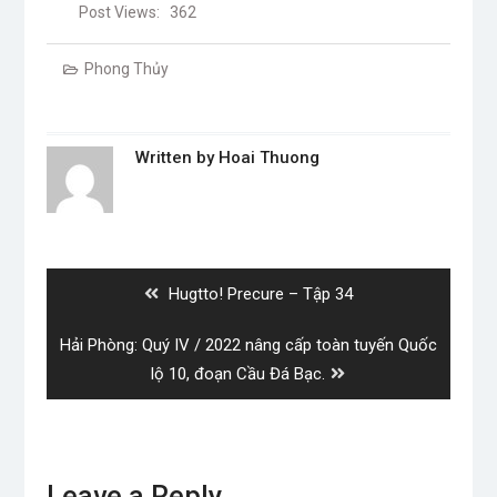
Post Views:
362
Phong Thủy
Written by
Hoai Thuong
Post
navigation
Previous
Hugtto! Precure – Tập 34
post:
Next
Hải Phòng: Quý IV / 2022 nâng cấp toàn tuyến Quốc
post:
lộ 10, đoạn Cầu Đá Bạc.
Leave a Reply