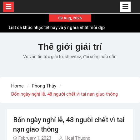
Skip
09 Aug, 2026
to
List ca khúc nhạc tết hay và ý nghĩa nhất mỗi dịp
content
xuân về
Em ơi lên phố – Minh Vương: Màn comeback
Thế giới giải trí
“ngoạn mục” với triệu view
Vô vàn tin tức giải trí, showbiz, đời sống hấp dẫn
Những ca khúc nhạc xuân “sặc mùi” quảng cáo
nhưng vẫn ấn tượng
Lời bài hát Làm Gì Phải Hốt – Sản phẩm âm nhạc
chất lượng chuẩn chất JustaTee
Home
Phong Thủy
Lời bài hát Chúng Ta của Hiện Tại – Sơn Tùng M-
Bốn ngày nghỉ lễ, 48 người chết vì tai nạn giao thông
TP – Full lyrics bản chuẩn
Bốn ngày nghỉ lễ, 48 người chết vì tai
nạn giao thông
February 1, 2023
Hoai Thuong