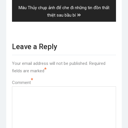
Next
Mâu Thủy chụp ảnh để che đi những tin đồn thất
post:
thiệt sau bầu bí
Leave a Reply
Your email address will not be published.
Required
*
fields are marked
*
Comment